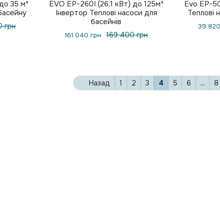
до 35 м³
EVO EP-260I (26,1 кВт) до 125м³
Evo EP-50
басейну
Інвертор Теплові насоси для
Теплові 
басейнів
 грн
39 820
169 400 грн
161 040 грн
Назад
1
2
3
4
5
6
...
8