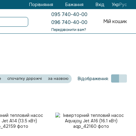
Бажання
Вхід
Порівняння
Укр
Рус
095 740-40-00
Мій кошик
096 740-40-00
Передзвонити вам?
Відображення:
е
спочатку дорожчі
за назвою