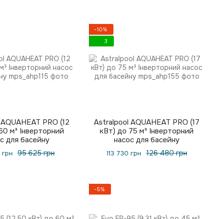
−10%
3
l AQUAHEAT PRO (12
Astralpool AQUAHEAT PRO (17
60 м³ Інверторний
кВт) до 75 м³ Інверторний
с для басейну
насос для басейну
95 625 грн
126 480 грн
 грн
113 730 грн
−5%