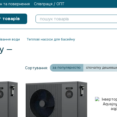
н та повернення
Співпраця / ОПТ
г товарів
івання води
Теплові насоси для басейну
у —
за популярністю
спочатку дешевш
Сортування: