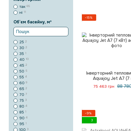
так
65
ні
11
−15%
Об’єм басейну, м³
25
2
30
2
35
1
40
10
45
2
50
5
Інверторний теплови
55
4
Aquajoy Jet A7 (7
60
9
88 780
75 463 грн
65
2
70
7
75
3
80
4
85
1
−9%
90
4
3
95
1
100
3