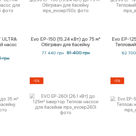
T ULTRA
Evo EP-150 (15,24 кВт) до 75 м³
Evo EP-125
ий насос
Обігрівач для басейну
Тепловий
81 400 грн
77 440 грн
62 700
0 грн
−5%
−5%