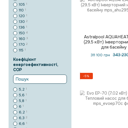
105
1
110
1
120
1
130
2
136
1
150
4
Astralpool AQUAHEA
160
3
(29,5 кВт) Інверторн
170
2
для басейну
115
1
343 23
311 100 грн
Коефіцієнт
енергоефективності,
COP
−5%
5,2
1
5,6
1
5,8
1
6
1
6,2
1
6,3
2
6,6
1