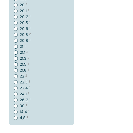
20
3
20,1
1
20,2
1
20,5
1
20,6
1
20,8
2
20,9
1
21
1
21,1
2
21,3
2
21,5
1
21,8
1
22
2
22,3
1
22,4
1
24,1
1
26,2
1
30
1
14,4
1
4,8
1