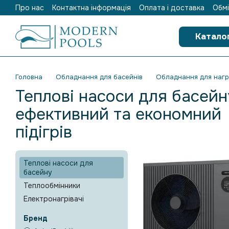
Про нас
Контактна інформація
Оплата і доставка
Обмі
Перейти до основного контенту
Катало
Головна
Обладнання для басейнів
Обладнання для нагр
Теплові насоси для басейн
ефективний та економний
підігрів
Теплові насоси для
басейну
Теплообмінники
Електронагрівачі
Бренд