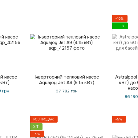
−10%
3
й насос
Інверторний тепловий насос
Astralpoo
 кВт)
Aquajoy Jet A9 (9.15 кВт)
кВт) до 
насо
 грн
97 782 грн
86 190
РОЗПРОДАЖ
−5%
ХІТ
−5%