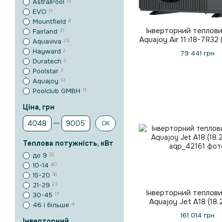
AstralPool
13
EVO
11
Mountfield
4
Інверторний теплови
Fairland
37
Aquajoy Air 11 i18-7R32 
Aquaviva
25
Hayward
2
79 441 грн
Duratech
2
Poolstar
3
Aquajoy
51
Poolclub GMBH
11
Ціна, грн
Від Ціна, грн
До Ціна, грн
ОК
Теплова потужність, кВт
до 9
32
10-14
40
15-20
36
21-29
27
Інверторний теплови
30-45
17
Aquajoy Jet A18 (18.
46 і більше
4
161 014 грн
Інверторний