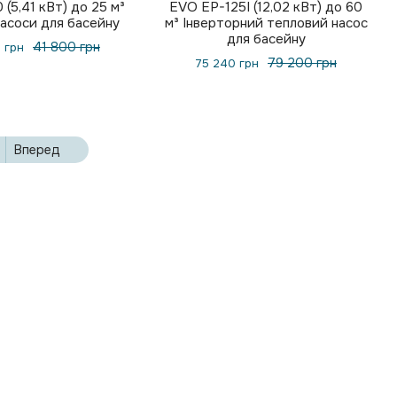
 (5,41 кВт) до 25 м³
EVO EP-125I (12,02 кВт) до 60
насоси для басейну
м³ Інверторний тепловий насос
для басейну
41 800 грн
 грн
79 200 грн
75 240 грн
Вперед