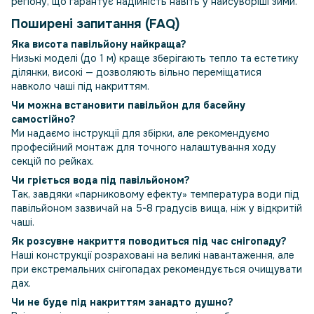
регіону, що гарантує надійність навіть у найсуворіші зими.
Поширені запитання (FAQ)
Яка висота павільйону найкраща?
Низькі моделі (до 1 м) краще зберігають тепло та естетику
ділянки, високі — дозволяють вільно переміщатися
навколо чаші під накриттям.
Чи можна встановити павільйон для басейну
самостійно?
Ми надаємо інструкції для збірки, але рекомендуємо
професійний монтаж для точного налаштування ходу
секцій по рейках.
Чи гріється вода під павільйоном?
Так, завдяки «парниковому ефекту» температура води під
павільйоном зазвичай на 5-8 градусів вища, ніж у відкритій
чаші.
Як розсувне накриття поводиться під час снігопаду?
Наші конструкції розраховані на великі навантаження, але
при екстремальних снігопадах рекомендується очищувати
дах.
Чи не буде під накриттям занадто душно?