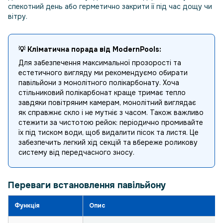
спекотний день або герметично закрити її під час дощу чи
вітру.
💡 Кліматична порада від ModernPools:
Для забезпечення максимальної прозорості та
естетичного вигляду ми рекомендуємо обирати
павільйони з монолітного полікарбонату. Хоча
стільниковий полікарбонат краще тримає тепло
завдяки повітряним камерам, монолітний виглядає
як справжнє скло і не мутніє з часом. Також важливо
стежити за чистотою рейок: періодично промивайте
їх під тиском води, щоб видалити пісок та листя. Це
забезпечить легкий хід секцій та вбереже роликову
систему від передчасного зносу.
Переваги встановлення павільйону
Функція
Опис