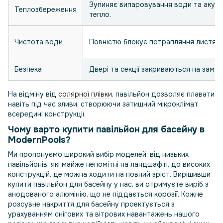
Зупиняє випаровування води та акум
Теплозбереження
тепло.
Чистота води
Повністю блокує потрапляння листя, п
Безпека
Двері та секції закриваються на замки
На відміну від
солярної плівки
, павільйон дозволяє плавати
навіть під час зливи, створюючи затишний мікроклімат
всередині конструкції.
Чому варто купити павільйон для басейну в
ModernPools?
Ми пропонуємо широкий вибір моделей: від низьких
павільйонів, які майже непомітні на ландшафті, до високих
конструкцій, де можна ходити на повний зріст. Вирішивши
купити павільйон для басейну у нас, ви отримуєте виріб з
анодованого алюмінію, що не піддається корозії. Кожне
розсувне накриття для басейну проектується з
урахуванням снігових та вітрових навантажень нашого