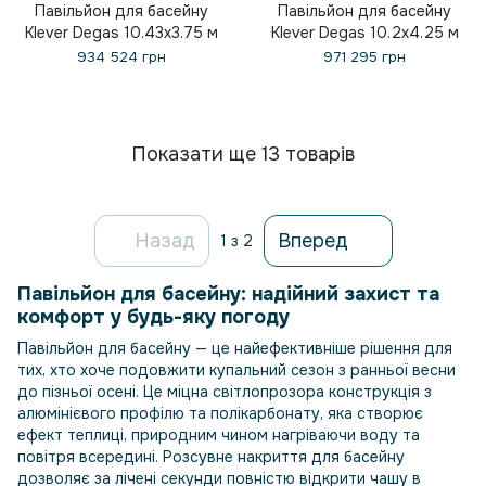
Павільйон для басейну
Павільйон для басейну
Klever Degas 10.43x3.75 м
Klever Degas 10.2x4.25 м
934 524 грн
971 295 грн
Показати ще 13 товарів
Назад
Вперед
1
з 2
Павільйон для басейну: надійний захист та
комфорт у будь-яку погоду
Павільйон для басейну — це найефективніше рішення для
тих, хто хоче подовжити купальний сезон з ранньої весни
до пізньої осені. Це міцна світлопрозора конструкція з
алюмінієвого профілю та полікарбонату, яка створює
ефект теплиці, природним чином нагріваючи воду та
повітря всередині. Розсувне накриття для басейну
дозволяє за лічені секунди повністю відкрити чашу в