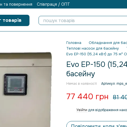
н та повернення
Співпраця / ОПТ
г товарів
Головна
Обладнання для бас
Теплові насоси для басейну
Evo EP-150 (15,24 кВт) до 75 м³ 
Evo EP-150 (15,24
басейну
Немає в наявності
Артикул: mps_
77 440 грн
81 4
Увійти
для відображення нако
%
Повідомити, коли з'яв