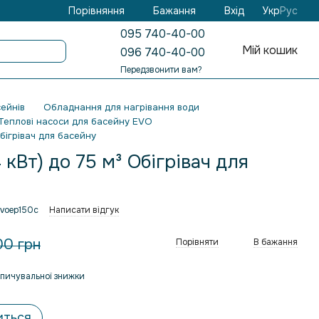
Бажання
Вхід
Порівняння
Укр
Рус
095 740-40-00
Мій кошик
096 740-40-00
Передзвонити вам?
ейнів
Обладнання для нагрівання води
Теплові насоси для басейну EVO
Обігрівач для басейну
 кВт) до 75 м³ Обігрівач для
evoep150c
Написати відгук
00 грн
Порівняти
В бажання
пичувальної знижки
иться