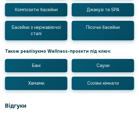
Композитні басейни
Джакузі та SPA
Басейни з нержавіючої
Пісочні басейни
сталі
Також реалізуємо Wellness-проєкти під ключ:
Бані
Сауни
Хамами
Соляні кімнати
Відгуки