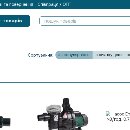
н та повернення
Співпраця / ОПТ
г товарів
за популярністю
спочатку дешевш
Сортування: