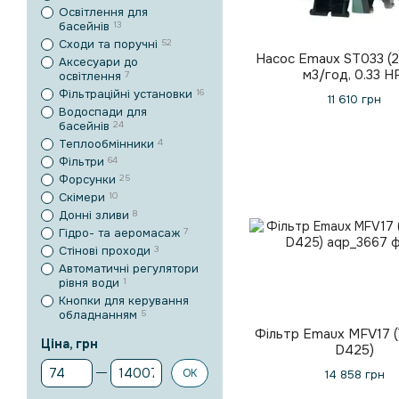
Освітлення для
басейнів
13
Сходи та поручні
52
Насос Emaux ST033 (22
Аксесуари до
м3/год, 0.33 Н
освітлення
7
Фільтраційні установки
16
11 610 грн
Водоспади для
басейнів
24
Теплообмінники
4
Фільтри
64
Форсунки
25
Скімери
10
Донні зливи
8
Гідро- та аеромасаж
7
Стінові проходи
3
Автоматичні регулятори
рівня води
1
Кнопки для керування
обладнанням
5
Фільтр Emaux MFV17 (
Ціна, грн
D425)
Від Ціна, грн
До Ціна, грн
ОК
14 858 грн