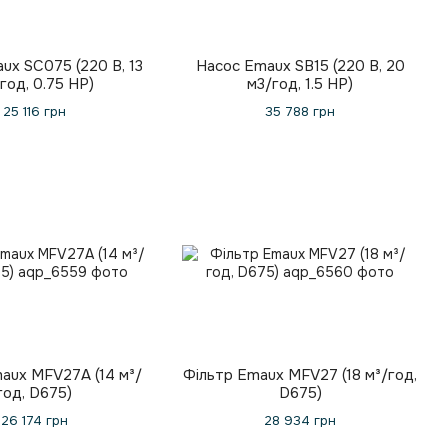
ux SC075 (220 В, 13
Насос Emaux SB15 (220 В, 20
год, 0.75 HP)
м3/год, 1.5 HP)
25 116 грн
35 788 грн
aux MFV27А (14 м³/
Фільтр Emaux MFV27 (18 м³/год,
год, D675)
D675)
26 174 грн
28 934 грн