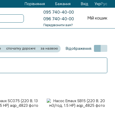
Бажання
Вхід
Порівняння
Укр
Рус
095 740-40-00
Мій кошик
096 740-40-00
Передзвонити вам?
Відображення:
е
спочатку дорожчі
за назвою