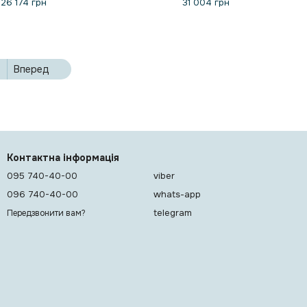
26 174 грн
31 004 грн
4
Вперед
Контактна інформація
095 740-40-00
viber
096 740-40-00
whats-app
telegram
Передзвонити вам?