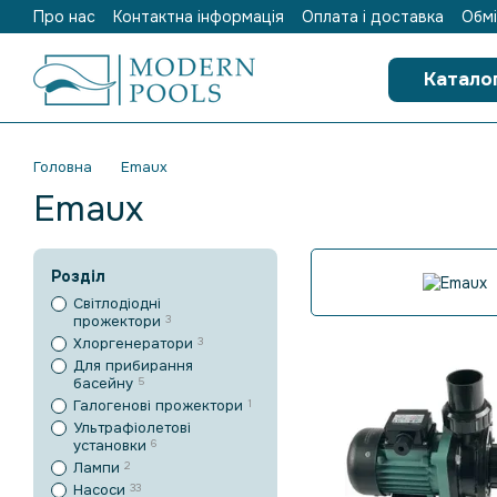
Про нас
Контактна інформація
Оплата і доставка
Обмі
Перейти до основного контенту
Катало
Головна
Emaux
Emaux
Розділ
Світлодіодні
прожектори
3
Хлоргенератори
3
Для прибирання
басейну
5
Галогенові прожектори
1
Ультрафіолетові
установки
6
Лампи
2
Насоси
33