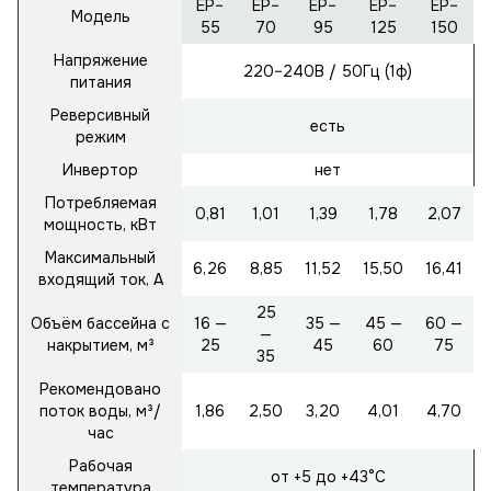
EP–
EP–
EP–
EP–
EP–
Модель
55
70
95
125
150
Напряжение
220–240В / 50Гц (1ф)
питания
Реверсивный
есть
режим
Инвертор
нет
Потребляемая
0,81
1,01
1,39
1,78
2,07
мощность, кВт
Максимальный
6,26
8,85
11,52
15,50
16,41
входящий ток, А
25
Объём бассейна с
16 —
35 —
45 —
60 —
—
накрытием, м³
25
45
60
75
35
Рекомендовано
поток воды, м³/
1,86
2,50
3,20
4,01
4,70
час
Рабочая
от +5 до +43°C
температура