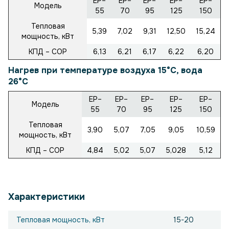
EP–
EP–
EP–
EP–
EP–
Модель
55
70
95
125
150
Тепловая
5,39
7,02
9,31
12,50
15,24
мощность, кВт
КПД – COP
6,13
6,21
6,17
6,22
6,20
Нагрев при температуре воздуха 15°C, вода
26°C
EP–
EP–
EP–
EP–
EP–
Модель
55
70
95
125
150
Тепловая
3,90
5,07
7,05
9,05
10,59
мощность, кВт
КПД – COP
4,84
5,02
5,07
5,028
5,12
Характеристики
Тепловая мощность, кВт
15-20