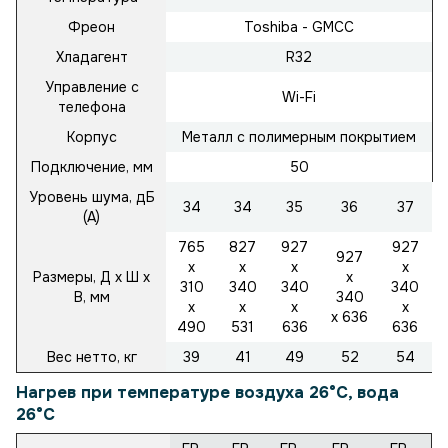
Фреон
Toshiba - GMCC
Хладагент
R32
Управление с
Wi-Fi
телефона
Корпус
Металл с полимерным покрытием
Подключение, мм
50
Уровень шума, дБ
34
34
35
36
37
(А)
765
827
927
927
927
x
x
x
x
Размеры, Д х Ш х
x
310
340
340
340
В, мм
340
x
x
x
x
x 636
490
531
636
636
Вес нетто, кг
39
41
49
52
54
Нагрев при температуре воздуха 26°C, вода
26°C