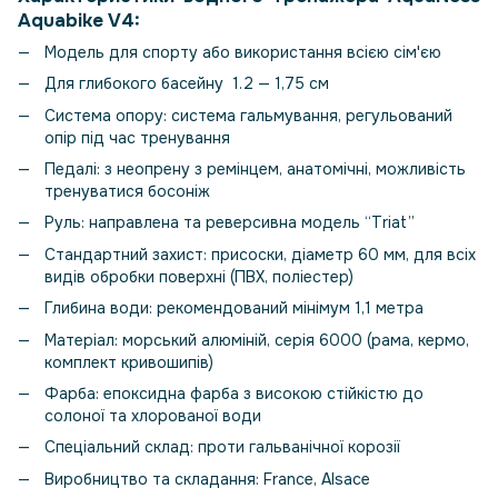
Aquabike V4:
Модель для спорту або використання всією сім'єю
Для глибокого басейну 1.2 — 1,75 см
Система опору: система гальмування, регульований
опір під час тренування
Педалі: з неопрену з ремінцем, анатомічні, можливість
тренуватися босоніж
Руль: направлена ​​та реверсивна модель “Triat”
Стандартний захист: присоски, діаметр 60 мм, для всіх
видів обробки поверхні (ПВХ, поліестер)
Глибина води: рекомендований мінімум 1,1 метра
Матеріал: морський алюміній, серія 6000 (рама, кермо,
комплект кривошипів)
Фарба: епоксидна фарба з високою стійкістю до
солоної та хлорованої води
Спеціальний склад: проти гальванічної корозії
Виробництво та складання: France, Alsace