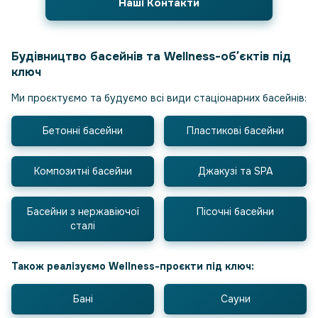
Наші Контакти
Будівництво басейнів та Wellness-обʼєктів під
ключ
Ми проєктуємо та будуємо всі види стаціонарних басейнів:
Бетонні басейни
Пластикові басейни
Композитні басейни
Джакузі та SPA
Басейни з нержавіючої
Пісочні басейни
сталі
Також реалізуємо Wellness-проєкти під ключ:
Бані
Сауни