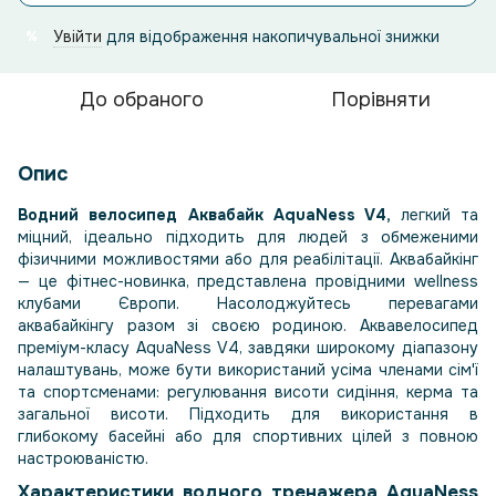
Увійти
для відображення накопичувальної знижки
%
До обраного
Порівняти
Опис
Водний велосипед Аквабайк AquaNess V4,
легкий та
міцний, ідеально підходить для людей з обмеженими
фізичними можливостями або для реабілітації. Aквабайкінг
— це фітнес-новинка, представлена ​​провідними wellness
клубами Європи. Насолоджуйтесь перевагами
аквабайкінгу разом зі своєю родиною. Аквавелосипед
преміум-класу AquaNess V4, завдяки широкому діапазону
налаштувань, може бути використаний усіма членами сім'ї
та спортсменами: регулювання висоти сидіння, керма та
загальної висоти. Підходить для використання в
глибокому басейні або для спортивних цілей з повною
настроюваністю.
Характеристики водного тренажера AquaNess