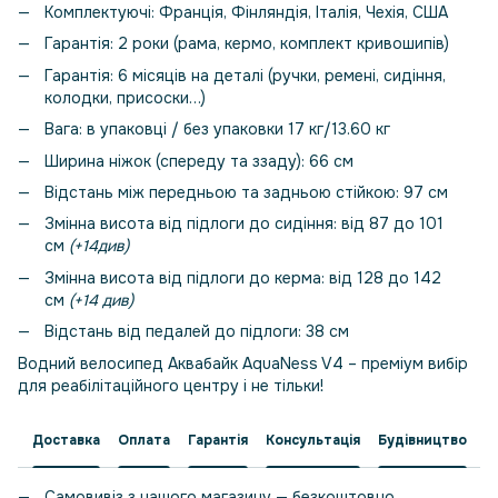
Комплектуючі: Франція, Фінляндія, Італія, Чехія, США
Гарантія: 2 роки (рама, кермо, комплект кривошипів)
Гарантія: 6 місяців на деталі (ручки, ремені, сидіння,
колодки, присоски…)
Вага: в упаковці / без упаковки 17 кг/13.60 кг
Ширина ніжок (спереду та ззаду): 66 см
Відстань між передньою та задньою стійкою: 97 см
Змінна висота від підлоги до сидіння: від 87 до 101
см
(+14
див
)
Змінна висота від підлоги до керма: від 128 до 142
см
(+14
див
)
Відстань від педалей до підлоги: 38 см
Водний велосипед Аквабайк AquaNess V4 – преміум вибір
для реабілітаційного центру і не тільки!
Доставка
Оплата
Гарантія
Консультація
Будівництво
Самовивіз з нашого магазину — безкоштовно.