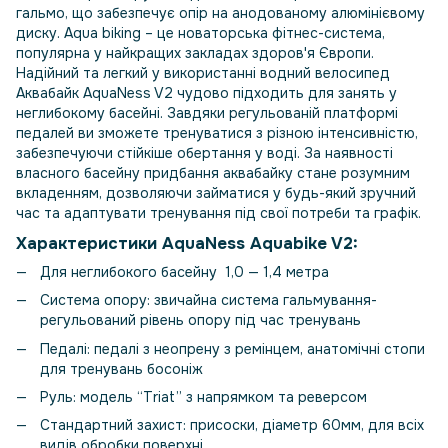
гальмо, що забезпечує опір на анодованому алюмінієвому
диску. Aqua biking – це новаторська фітнес-система,
популярна у найкращих закладах здоров'я Європи.
Надійний та легкий у використанні водний велосипед
Аквабайк AquaNess V2 чудово підходить для занять у
неглибокому басейні. Завдяки регульованій платформі
педалей ви зможете тренуватися з різною інтенсивністю,
забезпечуючи стійкіше обертання у воді. За наявності
власного басейну придбання аквабайку стане розумним
вкладенням, дозволяючи займатися у будь-який зручний
час та адаптувати тренування під свої потреби та графік.
Характеристики AquaNess Aquabike V2:
Для неглибокого басейну 1,0 — 1,4 метра
Система опору: звичайна система гальмування-
регульований рівень опору під час тренувань
Педалі: педалі з неопрену з ремінцем, анатомічні стопи
для тренувань босоніж
Руль: модель “Triat” з напрямком та реверсом
Стандартний захист: присоски, діаметр 60мм, для всіх
видів обробки поверхні