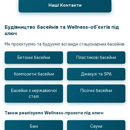
Наші Контакти
Будівництво басейнів та Wellness-обʼєктів під
ключ
Ми проєктуємо та будуємо всі види стаціонарних басейнів:
Бетонні басейни
Пластикові басейни
Композитні басейни
Джакузі та SPA
Басейни з нержавіючої
Пісочні басейни
сталі
Також реалізуємо Wellness-проєкти під ключ:
Бані
Сауни