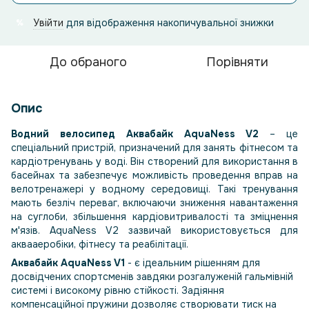
Увійти
для відображення накопичувальної знижки
%
До обраного
Порівняти
Опис
Водний велосипед Аквабайк AquaNess V2
– це
спеціальний пристрій, призначений для занять фітнесом та
кардіотренувань у воді. Він створений для використання в
басейнах та забезпечує можливість проведення вправ на
велотренажері у водному середовищі. Такі тренування
мають безліч переваг, включаючи зниження навантаження
на суглоби, збільшення кардіовитривалості та зміцнення
м'язів. AquaNess V2 зазвичай використовується для
аквааеробіки, фітнесу та реабілітації.
Аквабайк AquaNess V1
- є ідеальним рішенням для
досвідчених спортсменів завдяки розгалуженій гальмівній
системі і високому рівню стійкості. Задіяння
компенсаційної пружини дозволяє створювати тиск на