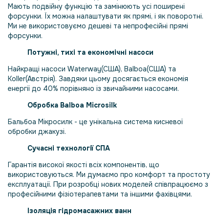
Мають подвійну функцію та замінюють усі поширені
форсунки. Їх можна налаштувати як прямі, і як поворотні.
Ми не використовуємо дешеві та непрофесійні прямі
форсунки.
Потужні, тихі та економічні насоси
Найкращі насоси Waterway(США), Balboa(США) та
Koller(Австрія). Завдяки цьому досягається економія
енергії до 40% порівняно із звичайними насосами.
Обробка Balboa Microsilk
Бальбоа Мікросилк - це унікальна система кисневої
обробки джакузі.
Сучасні технології СПА
Гарантія високої якості всіх компонентів, що
використовуються. Ми думаємо про комфорт та простоту
експлуатації. При розробці нових моделей співпрацюємо з
професійними фізіотерапевтами та іншими фахівцями.
Ізоляція гідромасажних ванн