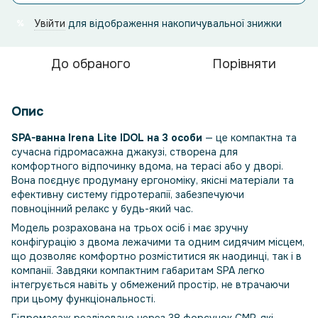
Увійти
для відображення накопичувальної знижки
%
До обраного
Порівняти
Опис
SPA-ванна Irena Lite IDOL на 3 особи
— це компактна та
сучасна гідромасажна джакузі, створена для
комфортного відпочинку вдома, на терасі або у дворі.
Вона поєднує продуману ергономіку, якісні матеріали та
ефективну систему гідротерапії, забезпечуючи
повноцінний релакс у будь-який час.
Модель розрахована на трьох осіб і має зручну
конфігурацію з двома лежачими та одним сидячим місцем,
що дозволяє комфортно розміститися як наодинці, так і в
компанії. Завдяки компактним габаритам SPA легко
інтегрується навіть у обмежений простір, не втрачаючи
при цьому функціональності.