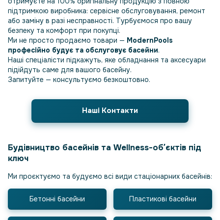
отримуєте на 100% оригінальну продукцію з повною
підтримкою виробника: сервісне обслуговування, ремонт
або заміну в разі несправності. Турбуємося про вашу
безпеку та комфорт при покупці.
Ми не просто продаємо товари —
ModernPools
професійно будує та обслуговує басейни
.
Наші спеціалісти підкажуть, яке обладнання та аксесуари
підійдуть саме для вашого басейну.
Запитуйте — консультуємо безкоштовно.
Наші Контакти
Будівництво басейнів та Wellness-обʼєктів під
ключ
Ми проєктуємо та будуємо всі види стаціонарних басейнів:
Бетонні басейни
Пластикові басейни