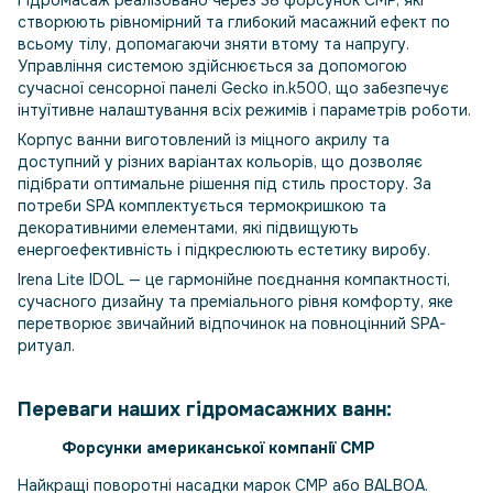
Гідромасаж реалізовано через 38 форсунок CMP, які
створюють рівномірний та глибокий масажний ефект по
всьому тілу, допомагаючи зняти втому та напругу.
Управління системою здійснюється за допомогою
сучасної сенсорної панелі Gecko in.k500, що забезпечує
інтуїтивне налаштування всіх режимів і параметрів роботи.
Корпус ванни виготовлений із міцного акрилу та
доступний у різних варіантах кольорів, що дозволяє
підібрати оптимальне рішення під стиль простору. За
потреби SPA комплектується термокришкою та
декоративними елементами, які підвищують
енергоефективність і підкреслюють естетику виробу.
Irena Lite IDOL — це гармонійне поєднання компактності,
сучасного дизайну та преміального рівня комфорту, яке
перетворює звичайний відпочинок на повноцінний SPA-
ритуал.
Переваги наших гідромасажних ванн:
Форсунки американської компанії CMP
Найкращі поворотні насадки марок CMP або BALBOA.