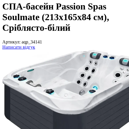
СПА-басейн Passion Spas
Soulmate (213х165х84 см),
Сріблясто-білий
Артикул:
aqp_34141
Написати відгук