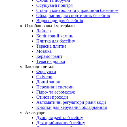
Сходи та поручні
Осушувачі повітря
Станції контролю та управління басейном
Обладнання для спортивних басейнів
Водоспади для басейнів
Оздоблювальні матеріали
Лайнер
Копінговий камінь
Плитка для басейну
Терасна плитка
Мозаїка
Керамограніт
Терасна дошка
Закладні деталі
Форсунки
Скімери
Донні зливи
Переливні системи
Гідро- та аеромасаж
Стінові проходи
Автоматичні регулятори рівня води
Кнопки для керування обладнанням
Аксесуари
Душ для дачі та басейну
Для прибирання басейну