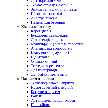
Дозатори для хімії
Термометри для басейнів
Зимові заглушки і поплавки
Шезлонги та меблі
Акватренажери
Намети для басейнів
Хімія для басейну
Корекція pH
Безхлорна дезінфекція
Дезінфекція хлором
Мультифункціональні таблетки
Альгіцид від водоростей
Коагулянт від мутності
Від металів
Очищення чаші
Тестери та реагенти
Для консервації
Допоміжні препарати
Накриття на басейн
Теплозберігаюче накриття
Намотувальний пристрій
Батутне накриття
Ролети
Автоматичні зсувні тераси
Павільйони