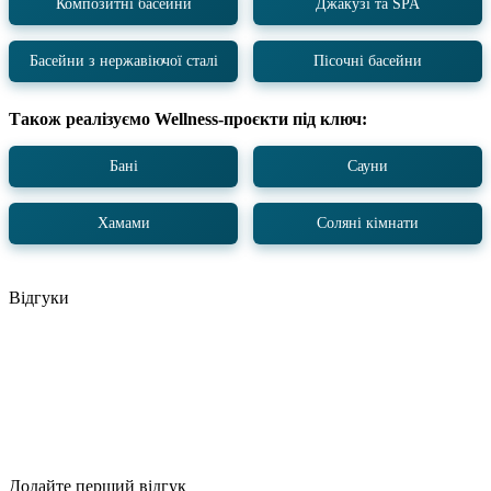
Композитні басейни
Джакузі та SPA
Басейни з нержавіючої сталі
Пісочні басейни
Також реалізуємо Wellness-проєкти під ключ:
Бані
Сауни
Хамами
Соляні кімнати
Відгуки
Додайте перший відгук