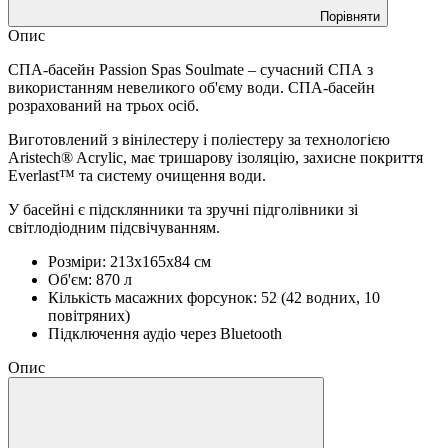
Порівняти
Опис
СПА-басейн Passion Spas Soulmate – сучасний СПА з
використанням невеликого об'єму води. СПА-басейн
розрахований на трьох осіб.
Виготовлений з вінілестеру і поліестеру за технологією
Aristech® Acrylic, має тришарову ізоляцію, захисне покриття
Everlast™ та систему очищення води.
У басейні є підсклянники та зручні підголівники зі
світлодіодним підсвічуванням.
Розміри: 213х165х84 см
Об'єм: 870 л
Кількість масажних форсунок: 52 (42 водних, 10
повітряних)
Підключення аудіо через Bluetooth
Опис