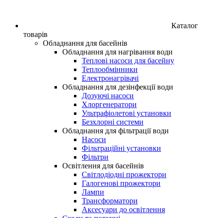
Каталог
товарів
Обладнання для басейнів
Обладнання для нагрівання води
Теплові насоси для басейну
Теплообмінники
Електронагрівачі
Обладнання для дезінфекції води
Дозуючі насоси
Хлоргенератори
Ультрафіолетові установки
Безхлорні системи
Обладнання для фільтрації води
Насоси
Фільтраційні установки
Фільтри
Освітлення для басейнів
Світлодіодні прожектори
Галогенові прожектори
Лампи
Трансформатори
Аксесуари до освітлення