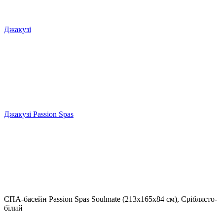
Джакузі
Джакузі Passion Spas
СПА-басейн Passion Spas Soulmate (213х165х84 см), Сріблясто-
білий