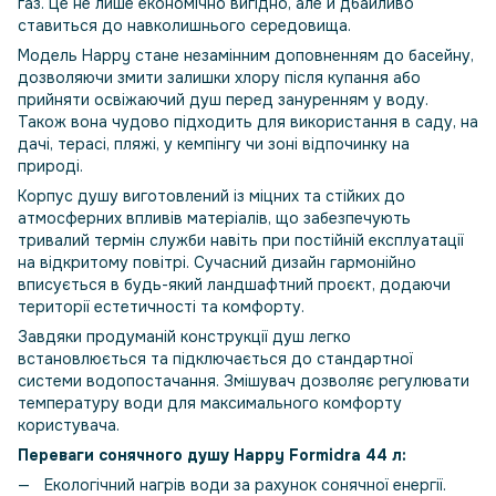
газ. Це не лише економічно вигідно, але й дбайливо
ставиться до навколишнього середовища.
Модель Happy стане незамінним доповненням до басейну,
дозволяючи змити залишки хлору після купання або
прийняти освіжаючий душ перед зануренням у воду.
Також вона чудово підходить для використання в саду, на
дачі, терасі, пляжі, у кемпінгу чи зоні відпочинку на
природі.
Корпус душу виготовлений із міцних та стійких до
атмосферних впливів матеріалів, що забезпечують
тривалий термін служби навіть при постійній експлуатації
на відкритому повітрі. Сучасний дизайн гармонійно
вписується в будь-який ландшафтний проєкт, додаючи
території естетичності та комфорту.
Завдяки продуманій конструкції душ легко
встановлюється та підключається до стандартної
системи водопостачання. Змішувач дозволяє регулювати
температуру води для максимального комфорту
користувача.
Переваги сонячного душу Happy Formidra 44 л:
Екологічний нагрів води за рахунок сонячної енергії.