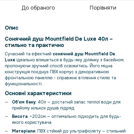
До обраного
Порівняти
Опис
Сонячний душ Mountfield De Luxe 40л –
стильно та практично
Сучасний та ефектний
сонячний душ Mountfield De
Luxe
ідеально впишеться в будь-яку ділянку з басейном,
пропонуючи зручний спосіб освіжитись. Його міцна
конструкція поєднує ПВХ корпус з декоративною
фронтальною панеллю - справжнє втілення стилю та
функціональності.
Основні характеристики
Об'єм баку
: 40л — достатній запас теплої води для
прийому кількох душів підряд
Висота
: ~202см — оптимально підходить для будь-
якого користувача
Матеріали
: ПВХ стійкий до ультрафіолету — стильний