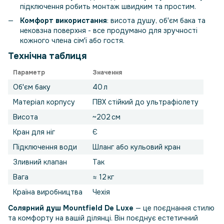
підключення робить монтаж швидким та простим.
Комфорт використання
: висота душу, об'єм бака та
нековзна поверхня - все продумано для зручності
кожного члена сім'ї або гостя.
Технічна таблиця
Параметр
Значення
Об'єм баку
40 л
Матеріал корпусу
ПВХ стійкий до ультрафіолету
Висота
~202 см
Кран для ніг
Є
Підключення води
Шланг або кульовий кран
Зливний клапан
Так
Вага
≈ 12 кг
Країна виробництва
Чехія
Солярний душ Mountfield De Luxe
— це поєднання стилю
та комфорту на вашій ділянці. Він поєднує естетичний