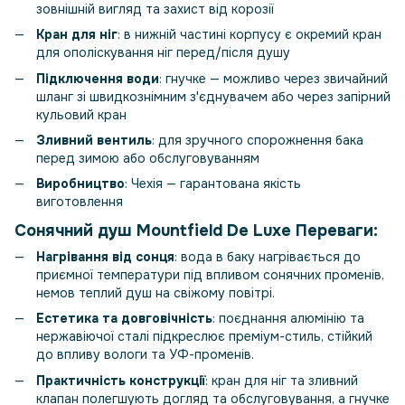
зовнішній вигляд та захист від корозії
Кран для ніг
: в нижній частині корпусу є окремий кран
для ополіскування ніг перед/після душу
Підключення води
: гнучке — можливо через звичайний
шланг зі швидкознімним з'єднувачем або через запірний
кульовий кран
Зливний вентиль
: для зручного спорожнення бака
перед зимою або обслуговуванням
Виробництво
: Чехія — гарантована якість
виготовлення
Сонячний душ Mountfield De Luxe
Переваги:
Нагрівання від сонця
: вода в баку нагрівається до
приємної температури під впливом сонячних променів,
немов теплий душ на свіжому повітрі.
Естетика та довговічність
: поєднання алюмінію та
нержавіючої сталі підкреслює преміум-стиль, стійкий
до впливу вологи та УФ-променів.
Практичність конструкції
: кран для ніг та зливний
клапан полегшують догляд та обслуговування, а гнучке