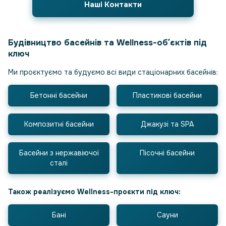
Наші Контакти
Будівництво басейнів та Wellness-обʼєктів під
ключ
Ми проєктуємо та будуємо всі види стаціонарних басейнів:
Бетонні басейни
Пластикові басейни
Композитні басейни
Джакузі та SPA
Басейни з нержавіючої
Пісочні басейни
сталі
Також реалізуємо Wellness-проєкти під ключ:
Бані
Сауни