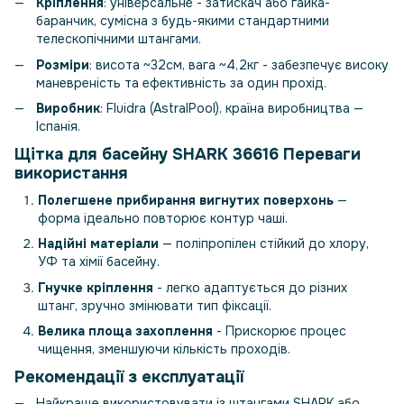
Кріплення
: універсальне - затискач або гайка-
баранчик, сумісна з будь-якими стандартними
телескопічними штангами.
Розміри
: висота ~32см, вага ~4,2кг - забезпечує високу
маневреність та ефективність за один прохід.
Виробник
: Fluidra (AstralPool), країна виробництва —
Іспанія.
Щітка для басейну SHARK 36616 Переваги
використання
Полегшене прибирання вигнутих поверхонь
—
форма ідеально повторює контур чаші.
Надійні матеріали
— поліпропілен стійкий до хлору,
УФ та хімії басейну.
Гнучке кріплення
- легко адаптується до різних
штанг, зручно змінювати тип фіксації.
Велика площа захоплення
- Прискорює процес
чищення, зменшуючи кількість проходів.
Рекомендації з експлуатації
Найкраще використовувати із штангами SHARK або