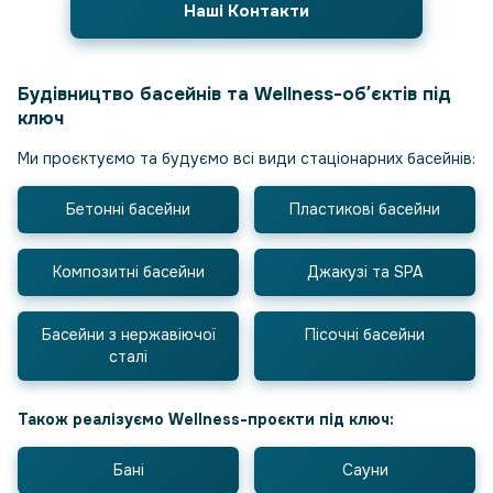
Наші Контакти
Будівництво басейнів та Wellness-обʼєктів під
ключ
Ми проєктуємо та будуємо всі види стаціонарних басейнів:
Бетонні басейни
Пластикові басейни
Композитні басейни
Джакузі та SPA
Басейни з нержавіючої
Пісочні басейни
сталі
Також реалізуємо Wellness-проєкти під ключ:
Бані
Сауни