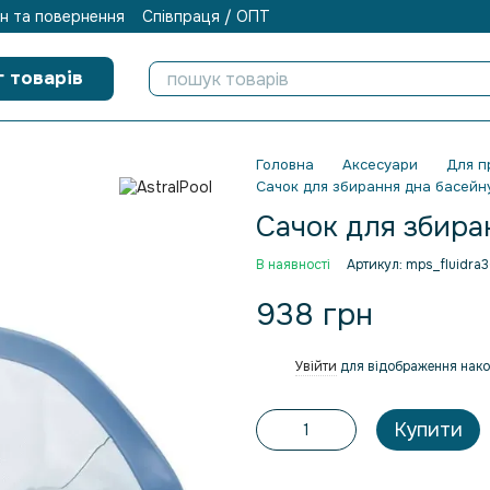
н та повернення
Співпраця / ОПТ
г товарів
Головна
Аксесуари
Для п
Сачок для збирання дна басейн
Сачок для збира
В наявності
Артикул: mps_fluidra
938 грн
Увійти
для відображення нако
%
Купити