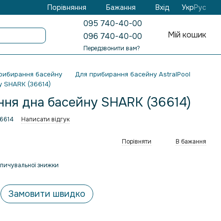
Бажання
Вхід
Порівняння
Укр
Рус
095 740-40-00
Мій кошик
096 740-40-00
Передзвонити вам?
рибирання басейну
Для прибирання басейну AstralPool
у SHARK (36614)
ння дна басейну SHARK (36614)
36614
Написати відгук
Порівняти
В бажання
пичувальної знижки
Замовити швидко