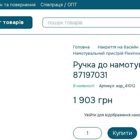
н та повернення
Співпраця / ОПТ
г товарів
Головна
Накриття на басейн
Намотувальний пристрій Flexino
Ручка до намоту
87197031
В наявності
Артикул: aqp_41012
1 903 грн
Увійти
для відображення нако
%
Купити