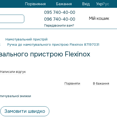
Бажання
Вхід
Порівняння
Укр
Рус
095 740-40-00
Мій кошик
096 740-40-00
Передзвонити вам?
Намотувальний пристрій
x
Ручка до намотувального пристрою Flexinox 87197031
вального пристрою Flexinox
Написати відгук
Порівняти
В бажання
пичувальної знижки
Замовити швидко