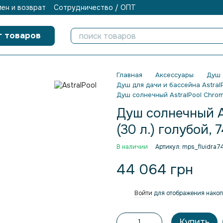
ен и возврат
Сотрудничество / ОПТ
г товаров
Главная
Аксессуары
Душ 
Душ для дачи и бассейна Astral
Душ солнечный AstralPool Chrome
Душ солнечный As
(30 л.) голубой,
В наличии
Артикул: mps_fluidra
44 064 грн
Войти
для отображения накоп
%
Купить