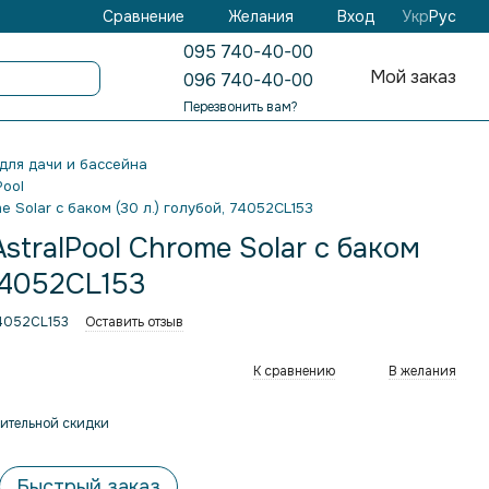
Желания
Вход
Сравнение
Укр
Рус
095 740-40-00
Мой заказ
096 740-40-00
Перезвонить вам?
для дачи и бассейна
Pool
 Solar с баком (30 л.) голубой, 74052CL153
tralPool Chrome Solar с баком
 74052CL153
74052CL153
Оставить отзыв
К сравнению
В желания
ительной скидки
Быстрый заказ