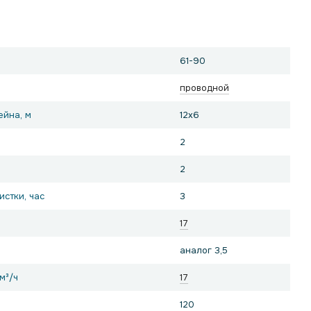
61-90
проводной
ейна, м
12x6
2
2
стки, час
3
17
аналог 3,5
м³/ч
17
120