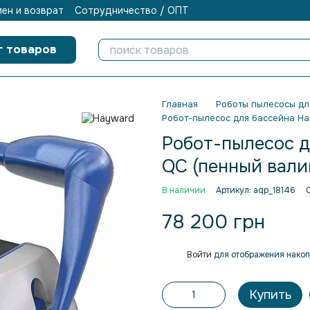
ен и возврат
Сотрудничество / ОПТ
г товаров
Главная
Роботы пылесосы дл
Робот-пылесос для бассейна Ha
Робот-пылесос д
QC (пенный вали
В наличии
Артикул: aqp_18146
78 200 грн
Войти
для отображения накоп
%
Купить