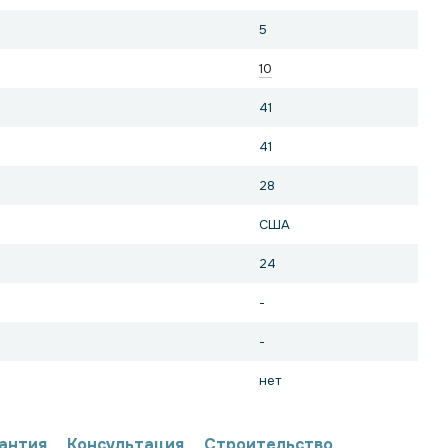
5
10
41
41
28
США
24
-
-
нет
антия
Консультация
Строительство