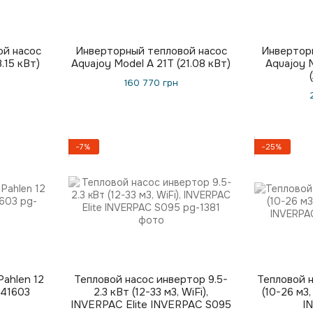
ой насос
Инверторный тепловой насос
Инвертор
.15 кВт)
Aquajoy Model A 21T (21.08 кВт)
Aquajoy M
160 770 грн
−7%
−25%
ahlen 12
Тепловой насос инвертор 9.5-
Тепловой 
141603
2.3 кВт (12-33 м3, WiFi),
(10-26 м3
INVERPAC Elite INVERPAC S095
I