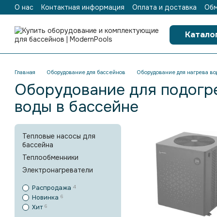
О нас
Контактная информация
Оплата и доставка
Обм
Перейти к основному контенту
Катало
Главная
Оборудование для бассейнов
Оборудование для нагрева во
Оборудование для подогр
воды в бассейне
Тепловые насосы для
бассейна
Теплообменники
Электронагреватели
Распродажа
4
Новинка
6
Хит
6