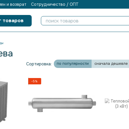
ен и возврат
Сотрудничество / ОПТ
г товаров
ды
ева
по популярности
сначала дешевле
Сортировка:
−5%