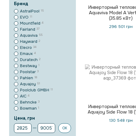
Бренд
Инверторный теплов
AstralPool
15
Aquaviva Model A Vert
EVO
11
(35.85 кВт)
Mountfield
4
296 501 грн
Fairland
37
Aquaviva
55
Hayward
2
Elecro
34
Emaux
4
Duratech
2
Bestway
1
Poolstar
3
Pahlen
18
Aquajoy
51
Poolclub GMBH
11
AIC
4
Behncke
3
Инверторный теплов
Bowman
1
Aquajoy Side Flow 18 (
Цена, грн
130 548 грн
От Цена, грн
До Цена, грн
OK