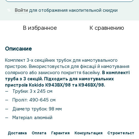
Войти
для отображения накопительной скидки
%
В избранное
К сравнению
Описание
Комплект 3-х секційних трубок для намотувального
пристрою. Використовується для фіксації й намотування
солярного або захисного покриття басейну.
В комплекті
труба з 3 секцій. Підходить для намотувальних
пристроїв Kokido K943BX/98 та K946BX/98.
Трубки: 3 х 245 см
Проліт: 490-645 см
Діаметр трубок: 98 мм
Матеріал: алюміній
Доставка
Оплата
Гарантия
Консультация
Строительство