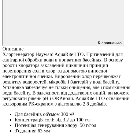
К сравнению
Описание
Хлоргенератор Hayward AquaRite LTO. Призначений для
санітарної обробки води в приватних басейнах. В основу
роботи хлоратора закладений циклічний принцип
перетворення солі в хлор, за допомогою виносної
електролітичної ячейки. Вироблений хлор перешкоджає
розвитку водоростей, мікробів і бактерій у воді басейну.
Установка забезпечує не тільки очищення, але і пом'якшення
води басейну. В залежності від додаткових опцій, ви можете
регулювати рівень pH і ORP води. AquaRite LTO оснащений
кольоровим РК-екраном з діагоналлю 2.8 дюймів.
Для басейнів об'ємом 300 м³
Концентрація солі: від 3.2 до 100 г/л
Потенціал генерування хлору: 50 г/год
З'єднання: 63 мм