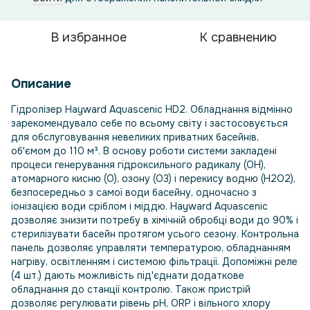
В избранное
К сравнению
Описание
Гідролізер Hayward Aquascenic HD2. Обладнання відмінно
зарекомендувало себе по всьому світу і застосовується
для обслуговування невеликих приватних басейнів,
об'ємом до 110 м³. В основу роботи системи закладені
процеси генерування гідроксильного радикалу (ОН),
атомарного кисню (О), озону (О3) і перекису водню (Н2О2),
безпосередньо з самої води басейну, одночасно з
іонізацією води сріблом і міддю. Hayward Aquascenic
дозволяє знизити потребу в хімічній обробці води до 90% і
стерилізувати басейн протягом усього сезону. Контрольна
панель дозволяє управляти температурою, обладнанням
нагріву, освітленням і системою фільтрації. Допоміжні реле
(4 шт.) дають можливість під'єднати додаткове
обладнання до станції контролю. Також пристрій
дозволяє регулювати рівень pH, ORP і вільного хлору