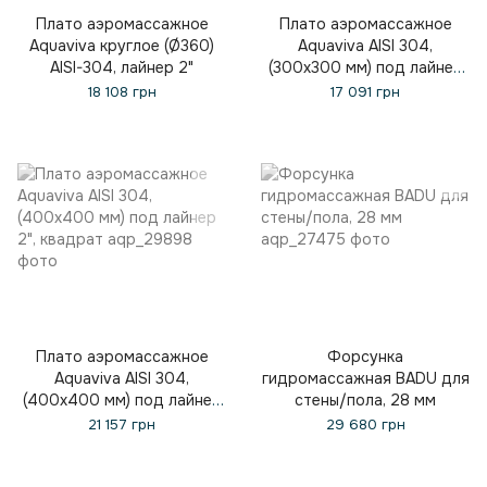
Плато аэромассажное
Плато аэромассажное
Aquaviva круглое (Ø360)
Aquaviva AISI 304,
AISI-304, лайнер 2"
(300х300 мм) под лайнер
2", квадрат
18 108 грн
17 091 грн
Плато аэромассажное
Форсунка
Aquaviva AISI 304,
гидромассажная BADU для
(400х400 мм) под лайнер
стены/пола, 28 мм
2", квадрат
21 157 грн
29 680 грн