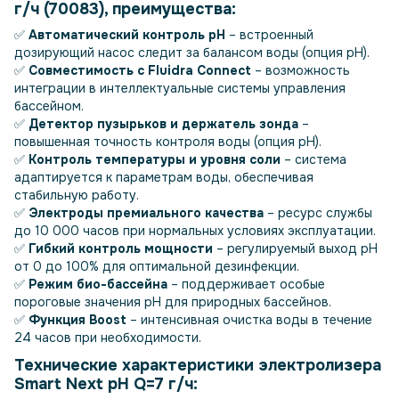
г/ч (70083), преимущества:
✅
Автоматический контроль pH
– встроенный
дозирующий насос следит за балансом воды (опция pH).
✅
Совместимость с Fluidra Connect
– возможность
интеграции в интеллектуальные системы управления
бассейном.
✅
Детектор пузырьков и держатель зонда
–
повышенная точность контроля воды (опция pH).
✅
Контроль температуры и уровня соли
– система
адаптируется к параметрам воды, обеспечивая
стабильную работу.
✅
Электроды премиального качества
– ресурс службы
до 10 000 часов при нормальных условиях эксплуатации.
✅
Гибкий контроль мощности
– регулируемый выход pH
от 0 до 100% для оптимальной дезинфекции.
✅
Режим био-бассейна
– поддерживает особые
пороговые значения pH для природных бассейнов.
✅
Функция Boost
– интенсивная очистка воды в течение
24 часов при необходимости.
Технические характеристики электролизера
Smart Next рН Q=7 г/ч: