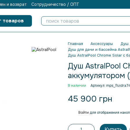
ен и возврат
Сотрудничество / ОПТ
г товаров
Главная
Аксессуары
Душ 
Душ для дачи и бассейна Astral
Душ AstralPool Chrome Solar с б
Душ AstralPool C
аккумулятором (
В наличии
Артикул: mps_fluidra
45 900 грн
Войти
для отображения накоп
%
Купить