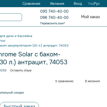
Желания
Вход
Сравнение
Укр
Рус
095 740-40-00
Мой заказ
096 740-40-00
Перезвонить вам?
для дачи и бассейна
Pool
аком-аккумулятором (30 л.) антрацит, 74053
hrome Solar с баком-
30 л.) антрацит, 74053
74053
Оставить отзыв
К сравнению
В желания
ительной скидки
Быстрый заказ