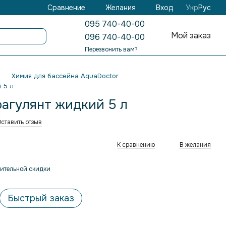
Желания
Вход
Сравнение
Укр
Рус
095 740-40-00
Мой заказ
096 740-40-00
Перезвонить вам?
Химия для бассейна AquaDoctor
 5 л
оагулянт жидкий 5 л
ставить отзыв
К сравнению
В желания
ительной скидки
Быстрый заказ