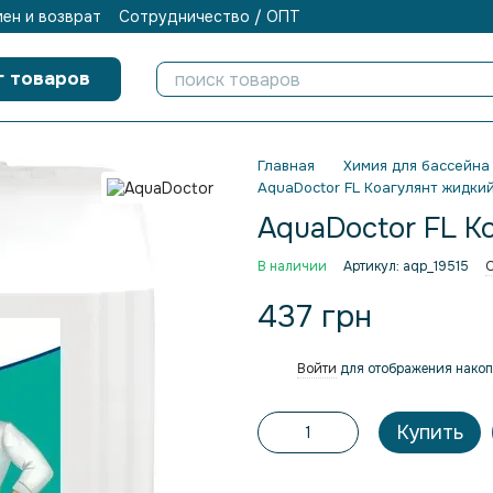
ен и возврат
Сотрудничество / ОПТ
г товаров
Главная
Химия для бассейна
AquaDoctor FL Коагулянт жидкий
AquaDoctor FL К
В наличии
Артикул: aqp_19515
О
437 грн
Войти
для отображения накоп
%
Купить