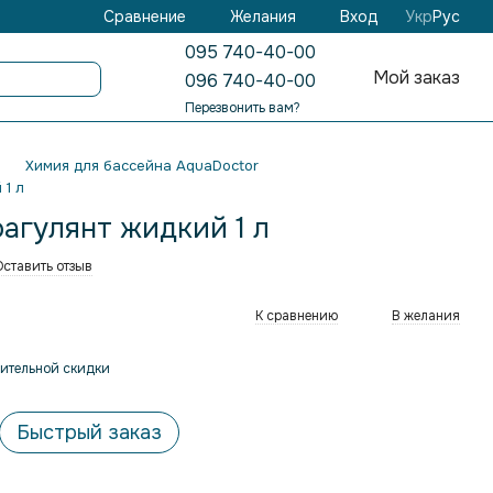
Желания
Вход
Сравнение
Укр
Рус
095 740-40-00
Мой заказ
096 740-40-00
Перезвонить вам?
Химия для бассейна AquaDoctor
 1 л
оагулянт жидкий 1 л
Оставить отзыв
К сравнению
В желания
ительной скидки
Быстрый заказ