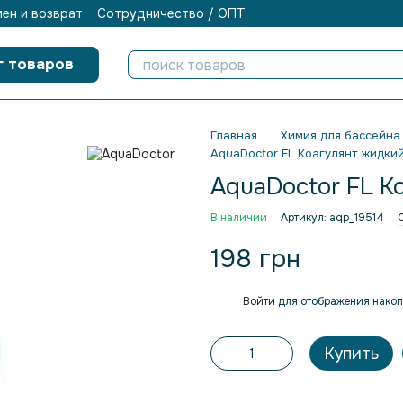
ен и возврат
Сотрудничество / ОПТ
г товаров
Главная
Химия для бассейна
AquaDoctor FL Коагулянт жидкий
AquaDoctor FL К
В наличии
Артикул: aqp_19514
198 грн
Войти
для отображения накоп
%
Купить