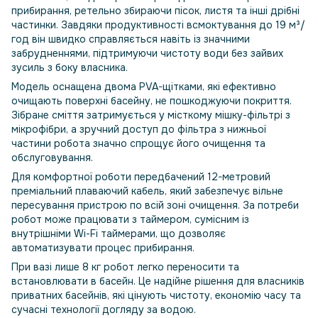
прибирання, ретельно збираючи пісок, листя та інші дрібні
частинки. Завдяки продуктивності всмоктування до 19 м³/
год він швидко справляється навіть із значними
забрудненнями, підтримуючи чистоту води без зайвих
зусиль з боку власника.
Модель оснащена двома PVA-щітками, які ефективно
очищають поверхні басейну, не пошкоджуючи покриття.
Зібране сміття затримується у місткому мішку-фільтрі з
мікрофібри, а зручний доступ до фільтра з нижньої
частини робота значно спрощує його очищення та
обслуговування.
Для комфортної роботи передбачений 12-метровий
преміальний плаваючий кабель, який забезпечує вільне
пересування пристрою по всій зоні очищення. За потреби
робот може працювати з таймером, сумісним із
внутрішніми Wi-Fi таймерами, що дозволяє
автоматизувати процес прибирання.
При вазі лише 8 кг робот легко переносити та
встановлювати в басейн. Це надійне рішення для власників
приватних басейнів, які цінують чистоту, економію часу та
сучасні технології догляду за водою.