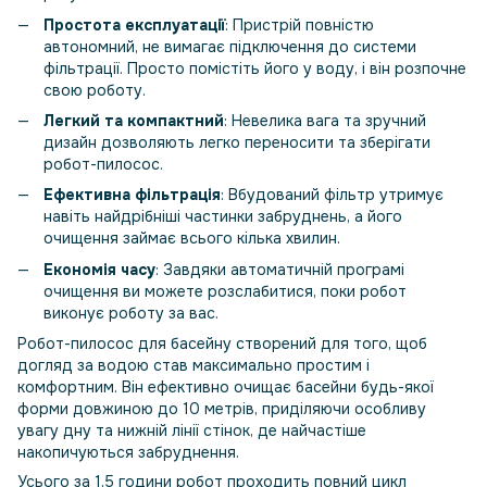
Простота експлуатації
: Пристрій повністю
автономний, не вимагає підключення до системи
фільтрації. Просто помістіть його у воду, і він розпочне
свою роботу.
Легкий та компактний
: Невелика вага та зручний
дизайн дозволяють легко переносити та зберігати
робот-пилосос.
Ефективна фільтрація
: Вбудований фільтр утримує
навіть найдрібніші частинки забруднень, а його
очищення займає всього кілька хвилин.
Економія часу
: Завдяки автоматичній програмі
очищення ви можете розслабитися, поки робот
виконує роботу за вас.
Робот-пилосос для басейну створений для того, щоб
догляд за водою став максимально простим і
комфортним. Він ефективно очищає басейни будь-якої
форми довжиною до 10 метрів, приділяючи особливу
увагу дну та нижній лінії стінок, де найчастіше
накопичуються забруднення.
Усього за 1,5 години робот проходить повний цикл