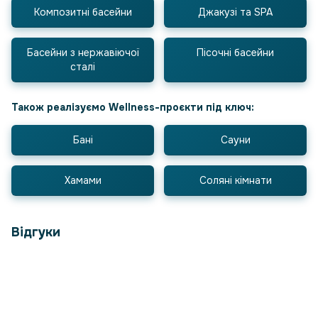
Композитні басейни
Джакузі та SPA
Басейни з нержавіючої
Пісочні басейни
сталі
Також реалізуємо Wellness-проєкти під ключ:
Бані
Сауни
Хамами
Соляні кімнати
Відгуки