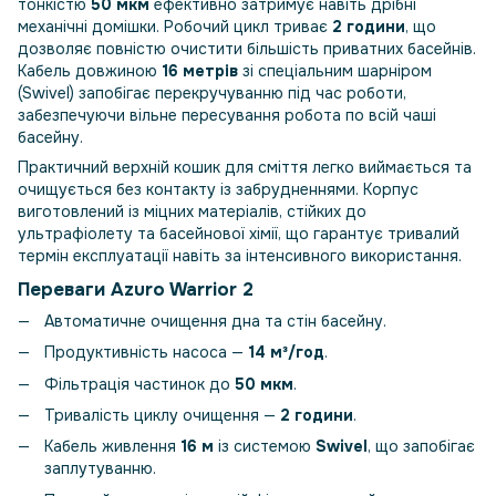
тонкістю
50 мкм
ефективно затримує навіть дрібні
механічні домішки. Робочий цикл триває
2 години
, що
дозволяє повністю очистити більшість приватних басейнів.
Кабель довжиною
16 метрів
зі спеціальним шарніром
(Swivel) запобігає перекручуванню під час роботи,
забезпечуючи вільне пересування робота по всій чаші
басейну.
Практичний верхній кошик для сміття легко виймається та
очищується без контакту із забрудненнями. Корпус
виготовлений із міцних матеріалів, стійких до
ультрафіолету та басейнової хімії, що гарантує тривалий
термін експлуатації навіть за інтенсивного використання.
Переваги Azuro Warrior 2
Автоматичне очищення дна та стін басейну.
Продуктивність насоса —
14 м³/год
.
Фільтрація частинок до
50 мкм
.
Тривалість циклу очищення —
2 години
.
Кабель живлення
16 м
із системою
Swivel
, що запобігає
заплутуванню.