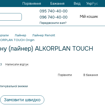
Бажання
Вхід
Порівняння
Укр
Рус
095 740-40-00
Мій кошик
096 740-40-00
Передзвонити вам?
ріали
Лайнер
Лайнер Renolit
LKORPLAN TOUCH Origin
йну (лайнер) ALKORPLAN TOUCH
13
Написати відгук
Порівняти
В бажання
пичувальної знижки
Замовити швидко