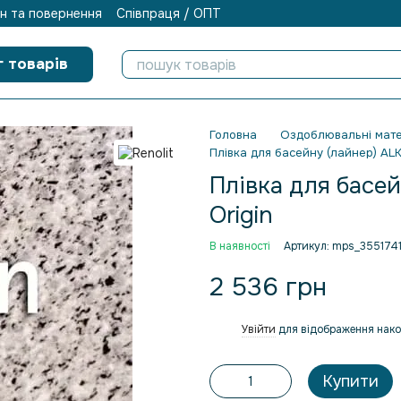
н та повернення
Співпраця / ОПТ
г товарів
Головна
Оздоблювальні мате
Плівка для басейну (лайнер) A
Плівка для басе
Origin
В наявності
Артикул: mps_355174
2 536 грн
Увійти
для відображення нако
%
Купити