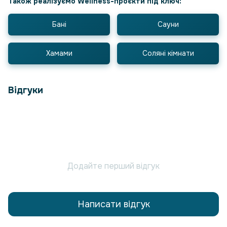
Також реалізуємо Wellness-проєкти під ключ:
Бані
Сауни
Хамами
Соляні кімнати
Відгуки
Додайте перший відгук
Написати відгук