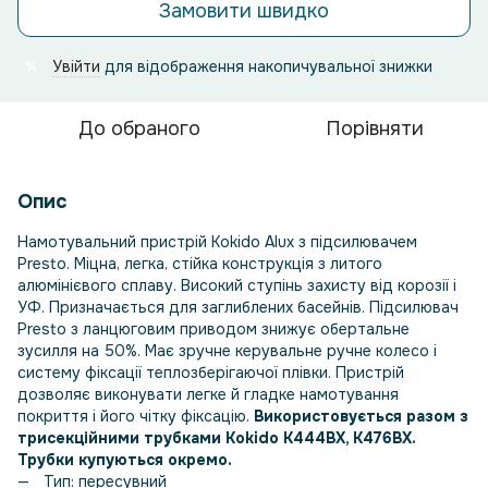
Замовити швидко
Увійти
для відображення накопичувальної знижки
%
До обраного
Порівняти
Опис
Намотувальний пристрій Kokido Alux з підсилювачем
Presto. Міцна, легка, стійка конструкція з литого
алюмінієвого сплаву. Високий ступінь захисту від корозії і
УФ. Призначається для заглиблених басейнів. Підсилювач
Presto з ланцюговим приводом знижує обертальне
зусилля на 50%. Має зручне керувальне ручне колесо і
систему фіксації теплозберігаючої плівки. Пристрій
дозволяє виконувати легке й гладке намотування
покриття і його чітку фіксацію.
Використовується разом з
трисекційними трубками Kokido K444BX, K476BX.
Трубки купуються окремо.
Тип: пересувний