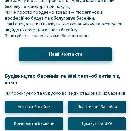
або заміну в разі несправності. Турбуємося про вашу
безпеку та комфорт при покупці.
Ми не просто продаємо товари —
ModernPools
професійно будує та обслуговує басейни
.
Наші спеціалісти підкажуть, яке обладнання та аксесуари
підійдуть саме для вашого басейну.
Запитуйте — консультуємо безкоштовно.
Наші Контакти
Будівництво басейнів та Wellness-обʼєктів під
ключ
Ми проєктуємо та будуємо всі види стаціонарних басейнів:
Бетонні басейни
Пластикові басейни
Композитні басейни
Джакузі та SPA