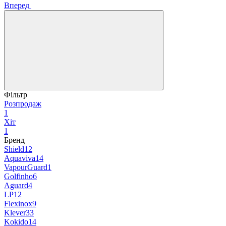
Вперед
Фільтр
Розпродаж
1
Хіт
1
Бренд
Shield
12
Aquaviva
14
VapourGuard
1
Golfinho
6
Aguard
4
LP
12
Flexinox
9
Klever
33
Kokido
14