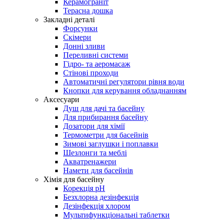
Керамограніт
Терасна дошка
Закладні деталі
Форсунки
Скімери
Донні зливи
Переливні системи
Гідро- та аеромасаж
Стінові проходи
Автоматичні регулятори рівня води
Кнопки для керування обладнанням
Аксесуари
Душ для дачі та басейну
Для прибирання басейну
Дозатори для хімії
Термометри для басейнів
Зимові заглушки і поплавки
Шезлонги та меблі
Акватренажери
Намети для басейнів
Хімія для басейну
Корекція pH
Безхлорна дезінфекція
Дезінфекція хлором
Мультифункціональні таблетки