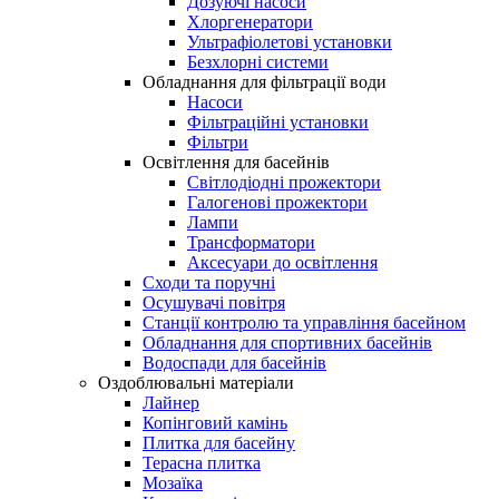
Дозуючі насоси
Хлоргенератори
Ультрафіолетові установки
Безхлорні системи
Обладнання для фільтрації води
Насоси
Фільтраційні установки
Фільтри
Освітлення для басейнів
Світлодіодні прожектори
Галогенові прожектори
Лампи
Трансформатори
Аксесуари до освітлення
Сходи та поручні
Осушувачі повітря
Станції контролю та управління басейном
Обладнання для спортивних басейнів
Водоспади для басейнів
Оздоблювальні матеріали
Лайнер
Копінговий камінь
Плитка для басейну
Терасна плитка
Мозаїка