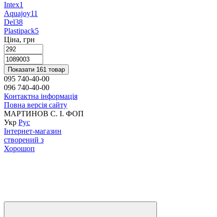
Intex
1
Aquajoy
11
Del
38
Plastipack
5
Ціна, грн
Показати 161 товар
095 740-40-00
096 740-40-00
Контактна інформація
Повна версія сайту
МАРТИНОВ С. I. ФОП
Укр
Рус
Інтернет-магазин
створений з
Хорошоп