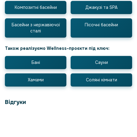
Композитні басейни
Джакузі та SPA
Басейни з нержавіючої
Пісочні басейни
сталі
Також реалізуємо Wellness-проєкти під ключ:
Бані
Сауни
Хамами
Соляні кімнати
Відгуки