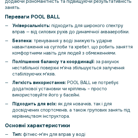
додаючи різноманітність та підвищуючи результативність
занять.
Переваги POOL BALL
Універсальність:
підходить для широкого спектру
вправ — від силових рухів до динамічної аквааеробіки.
Безпека:
тренування у воді знижують ударне
навантаження на суглоби та хребет, що робить заняття
комфортними навіть для людей з обмеженнями.
Поліпшення балансу та координації:
за рахунок
нестабільної поверхні м'яча збільшується залучення
стабілізуючих м'язів.
Легкість використання:
POOL BALL не потребує
додаткової установки чи кріплень – просто
використовуйте його у басейні.
Підходить для всіх:
як для новачків, так і для
досвідчених спортсменів, а також групових занять під
керівництвом інструктора.
Основні характеристики
Тип:
фітнес-м'яч для вправ у воді