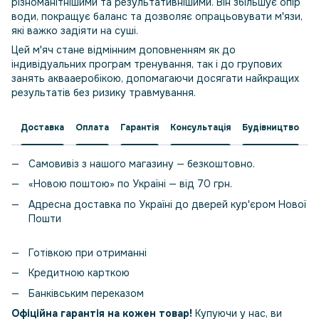
різноманітнішими та результативнішими. Він збільшує опір
води, покращує баланс та дозволяє опрацьовувати м'язи,
які важко задіяти на суші.
Цей м'яч стане відмінним доповненням як до
індивідуальних програм тренування, так і до групових
занять аквааеробікою, допомагаючи досягати найкращих
результатів без ризику травмування.
Доставка
Оплата
Гарантія
Консультація
Будівництво
Самовивіз з нашого магазину — безкоштовно.
«Новою поштою» по Україні — від 70 грн.
Адресна доставка по Україні до дверей кур'єром Нової
Пошти
Готівкою при отриманні
Кредитною карткою
Банківським переказом
Офіційна гарантія на кожен товар!
Купуючи у нас, ви