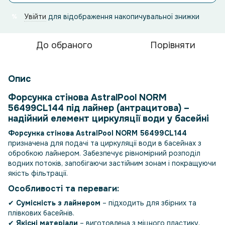
Увійти
для відображення накопичувальної знижки
%
До обраного
Порівняти
Опис
Форсунка стінова AstralPool NORM
56499CL144 під лайнер (антрацитова) –
надійний елемент циркуляції води у басейні
Форсунка стінова AstralPool NORM 56499CL144
призначена для подачі та циркуляції води в басейнах з
обробкою лайнером. Забезпечує рівномірний розподіл
водних потоків, запобігаючи застійним зонам і покращуючи
якість фільтрації.
Особливості та переваги:
✔
Сумісність з лайнером
– підходить для збірних та
плівкових басейнів.
✔
Якісні матеріали
– виготовлена ​​з міцного пластику,