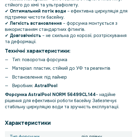
стійкого до хімії та ультрафіолету.
✔
Оптимальний потік води
– ефективна циркуляція для
підтримки чистоти басейну.
✔
Легкість встановлення
– форсунка монтується з
використанням стандартних фітингів.
✔
Довговічність
– не схильна до корозії, розтріскування
та деформації.
Технічні характеристики:
Тип: поворотна форсунка
Матеріал: пластик, стійкий до УФ та реагентів
Встановлення: під лайнер
Виробник:
AstralPool
Форсунка AstralPool NORM 56499CL144
– надійне
рішення для ефективної роботи басейну Забезпечує
стабільну циркуляцію води та зручність експлуатації.
Характеристики
Тип форсунки
під плівку