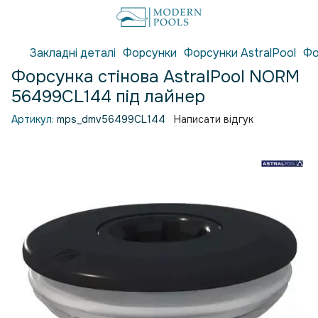
Закладні деталі
Форсунки
Форсунки AstralPool
Фо
Форсунка стінова AstralPool NORM
56499CL144 під лайнер
Артикул:
mps_dmv56499CL144
Написати відгук