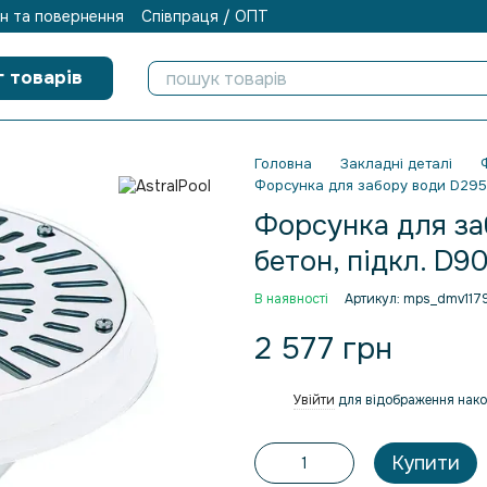
н та повернення
Співпраця / ОПТ
г товарів
Головна
Закладні деталі
Форсунка для забору води D295м
Форсунка для за
бетон, підкл. D9
В наявності
Артикул: mps_dmv117
2 577 грн
Увійти
для відображення нако
%
Купити