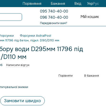
Бажання
Вхід
Порівняння
Укр
Рус
095 740-40-00
Мій кошик
096 740-40-00
Передзвонити вам?
Форсунки
Форсунки AstralPool
м 11796 під бетон, підкл. D90/D110 мм
бору води D295мм 11796 під
0/D110 мм
96
Написати відгук
Порівняти
В бажання
пичувальної знижки
Замовити швидко