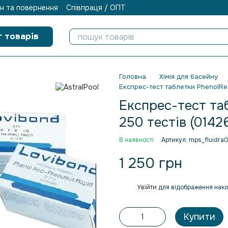
н та повернення
Співпраця / ОПТ
г товарів
Головна
Хімія для басейну
Експрес-тест таблетки PhenolRed 
Експрес-тест таб
250 тестів (0142
В наявності
Артикул: mps_fluidra
1 250 грн
Увійти
для відображення нако
%
Купити