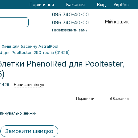
Бажання
Вхід
Порівняння
Укр
Рус
095 740-40-00
Мій кошик
096 740-40-00
Передзвонити вам?
Хімія для басейну AstralPool
для Pooltester, 250 тестів (01426)
летки PhenolRed для Pooltester,
6)
01426
Написати відгук
Порівняти
В бажання
пичувальної знижки
Замовити швидко