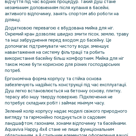
відчуття під час водних процедур. Такий душ стане
незамінним доповненням після купання в басейні,
активного відпочинку, занять спортом або роботи на
ділянці.
Додатковою перевагою є вбудована мийка для ніг.
Окремий кран дозволяє швидко змити пісок, землю, траву
та інші забруднення перед входом до басейну. Це
допомагає підтримувати чистоту води, зменшує
навантаження на систему фільтрації та робить
використання басейну більш комфортним. Мийка для ніг
також може бути корисною для різних господарських
потреб.
Ергономічна форма корпусу та стійка основа
забезпечують надійність конструкції під час експлуатації.
Душ легко встановлюється на бетонну основу, плитку,
терасу або іншу тверду поверхню. Підключення не
потребує складних робіт і займає мінімум часу.
Зелений колір корпусу надає моделі свіжого природного
вигляду та гармонійно поєднується із садовим
ландшафтом, газонами, зонами відпочинку та басейнами.
Aquaviva Happy 4x4 стане не лише функціональним
обладнанням, а й стильним елементом оформлення вашої