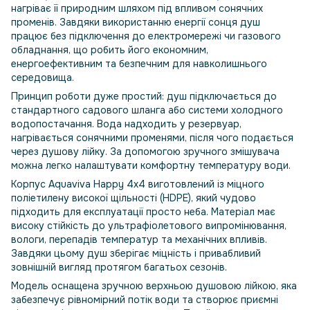
нагріває її природним шляхом під впливом сонячних
променів. Завдяки використанню енергії сонця душ
працює без підключення до електромережі чи газового
обладнання, що робить його економним,
енергоефективним та безпечним для навколишнього
середовища.
Принцип роботи дуже простий: душ підключається до
стандартного садового шланга або системи холодного
водопостачання. Вода надходить у резервуар,
нагрівається сонячними променями, після чого подається
через душову лійку. За допомогою зручного змішувача
можна легко налаштувати комфортну температуру води.
Корпус Aquaviva Happy 4x4 виготовлений із міцного
поліетилену високої щільності (HDPE), який чудово
підходить для експлуатації просто неба. Матеріал має
високу стійкість до ультрафіолетового випромінювання,
вологи, перепадів температур та механічних впливів.
Завдяки цьому душ зберігає міцність і привабливий
зовнішній вигляд протягом багатьох сезонів.
Модель оснащена зручною верхньою душовою лійкою, яка
забезпечує рівномірний потік води та створює приємні