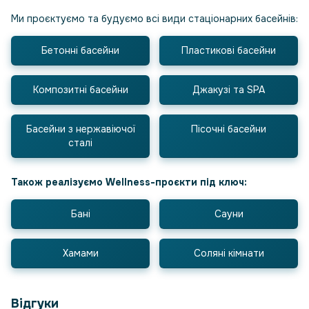
Ми проєктуємо та будуємо всі види стаціонарних басейнів:
Бетонні басейни
Пластикові басейни
Композитні басейни
Джакузі та SPA
Басейни з нержавіючої
Пісочні басейни
сталі
Також реалізуємо Wellness-проєкти під ключ:
Бані
Сауни
Хамами
Соляні кімнати
Відгуки