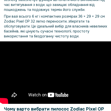
час витягування з води, що захищає обладнання від
пошкоджень та подовжує термін його служби.
При вазі всього 6 кг і компактних розмірах 36 × 29 × 29 см
Zodiac Pixel OP 32 легко переносити, зберігати та
обслуговувати. Це ідеальний вибір для власників невеликих
басейнів, які цінують сучасні технології, простоту
використання та бездоганну чистоту води.
Чому варто вибрати пилосос Zodiac Pixel OP