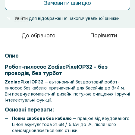
Замовити швидко
Увійти
для відображення накопичувальної знижки
%
До обраного
Порівняти
Опис
Робот-пилосос ZodiacPixelOP32 - без
проводів, без турбот
Zodiac Pixel OP 32
— автономний бездротовий робот-
пилосос без кабелю, призначений для басейнів до 8×4 м.
Він поєднує компактний дизайн, потужне очищення і зручні
інтелектуальні функції.
Основні переваги:
Повна свобода без кабелю
— працює від вбудованого
Li-Ion акумулятора 21.6В / 5.1Ач до 2ч, після чого
самовідновлюється біля стінки.