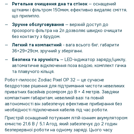
Ретельне очищення дна та стінок
— оснащений
щітками і фільтром 150мкм, ефективно видаляє сміття,
що прилипло.
Зручне обслуговування
— верхній доступ до
прозорого фільтра на 2л дозволяє швидко очищати
без контакту з брудом.
Легкий та компактний
- вага всього 6кг, габарити
36×29×29см, зручний у зберіганні.
Безпека та зручність
— LED-індикатор заряду/циклу,
автоматичне відключення поза водою, комплект гачка
та плавучого кільця.
Робот-пилосос Zodiac Pixel OP 32 — це сучасне
бездротове рішення для підтримання чистоти невеликих
приватних басейнів розміром до 8 × 4 метрів. Завдяки
компактним габаритам, невеликій вазі та повній
автономності він забезпечує ефективне прибирання без
необхідності підключення кабелів під час роботи.
Пристрій оснащений потужним літій-іонним акумулятором
ємністю 21,6 В / 5,1 А·год, який забезпечує до 2 годин
безперервної роботи на одному заряді. Цього часу