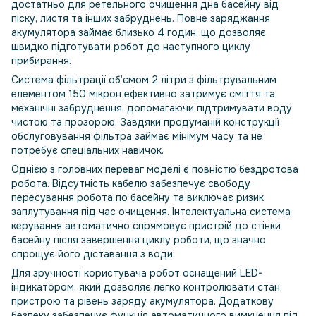
достатньо для ретельного очищення дна басейну від
піску, листя та інших забруднень. Повне заряджання
акумулятора займає близько 4 годин, що дозволяє
швидко підготувати робот до наступного циклу
прибирання.
Система фільтрації об’ємом 2 літри з фільтрувальним
елементом 150 мікрон ефективно затримує сміття та
механічні забруднення, допомагаючи підтримувати воду
чистою та прозорою. Завдяки продуманій конструкції
обслуговування фільтра займає мінімум часу та не
потребує спеціальних навичок.
Однією з головних переваг моделі є повністю бездротова
робота. Відсутність кабелю забезпечує свободу
пересування робота по басейну та виключає ризик
заплутування під час очищення. Інтелектуальна система
керування автоматично спрямовує пристрій до стінки
басейну після завершення циклу роботи, що значно
спрощує його діставання з води.
Для зручності користувача робот оснащений LED-
індикатором, який дозволяє легко контролювати стан
пристрою та рівень заряду акумулятора. Додаткову
безпеку забезпечує функція автоматичного вимкнення під