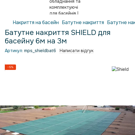
Накриття на басейн
Батутне накриття
Батутне нак
Батутне накриття SHIELD для
басейну 6м на 3м
Артикул:
mps_shieldbat6
Написати відгук
−5%