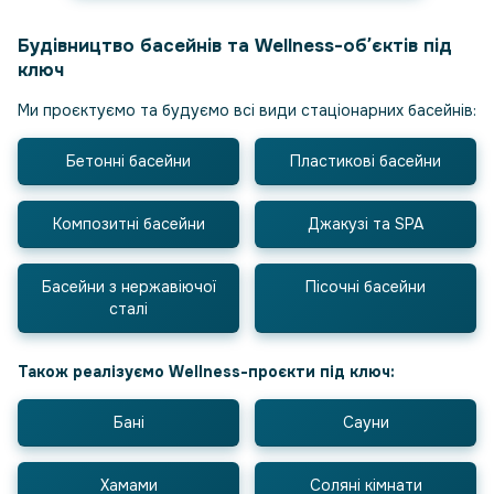
Будівництво басейнів та Wellness-обʼєктів під
ключ
Ми проєктуємо та будуємо всі види стаціонарних басейнів:
Бетонні басейни
Пластикові басейни
Композитні басейни
Джакузі та SPA
Басейни з нержавіючої
Пісочні басейни
сталі
Також реалізуємо Wellness-проєкти під ключ:
Бані
Сауни
Хамами
Соляні кімнати