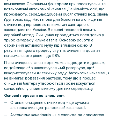
комплексах. Основними факторами при проектуванні та
встановленні автономної каналізації є кількість осіб, що
проживають, середньодобовий обсяг стічних вод, рівень
ґрунтових вод. Настанови для біологічного очищення
стічних вод відповідають вимогам санітарного
законодавства України. В основі технології лежить
аеробний метод. Очищення проводиться послідовно у
трьох камерах у кілька етапів. Основою роботи є
отримання активного мулу під впливом кисню. В
результаті цього процесу ступінь очищення досягає
максимального рівня – до 98%.
Після очищення стічні води можна відводити в дренаж,
водоймище або накопичувальний резервуар, щоб
використовувати як технічну воду. Автономна каналізація
не вимагає додавання бактерій, тому що в процесі
очищення бактерії утворюються і розмножуються
самостійно, у сприятливому для них середовищі.
Основні переваги встановлення:
Станція очищення стічних вод – це сучасна
альтернатива централізованій каналізації.
Автономна каналізація – це споруда, за допомогою