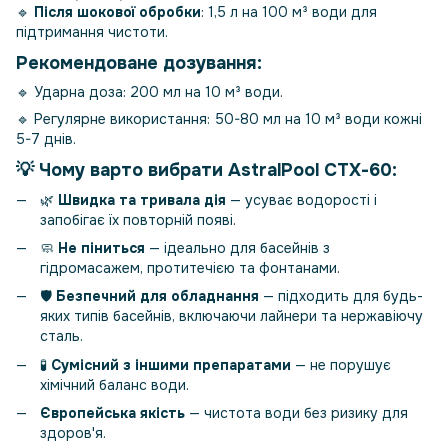
🔹
Після шокової обробки
: 1,5 л на 100 м³ води для
підтримання чистоти.
Рекомендоване дозування:
🔹 Ударна доза: 200 мл на 10 м³ води.
🔹 Регулярне використання: 50-80 мл на 10 м³ води кожні
5-7 днів.
💡 Чому варто вибрати
AstralPool СТХ-60
:
🌿
Швидка та тривала дія
— усуває водорості і
запобігає їх повторній появі.
🧼
Не піниться
— ідеально для басейнів з
гідромасажем, протитечією та фонтанами.
🛡️
Безпечний для обладнання
— підходить для будь-
яких типів басейнів, включаючи лайнери та нержавіючу
сталь.
🧪
Сумісний з іншими препаратами
— не порушує
хімічний баланс води.
Європейська якість
— чистота води без ризику для
здоров'я.