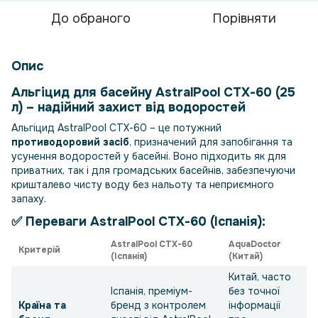
До обраного
Порівняти
Опис
Альгіцид для басейну AstralPool СТХ-60 (25
л) – надійний захист від водоростей
Альгіцид AstralPool СТХ-60 – це потужний
противодоровий засіб
, призначений для запобігання та
усунення водоростей у басейні. Воно підходить як для
приватних, так і для громадських басейнів, забезпечуючи
кришталево чисту воду без нальоту та неприємного
запаху.
✅ Переваги
AstralPool СТХ-60 (Іспанія)
:
AstralPool СТХ-60
AquaDoctor
Критерій
(Іспанія)
(Китай)
Китай, часто
Іспанія, преміум-
без точної
Країна та
бренд з контролем
інформації