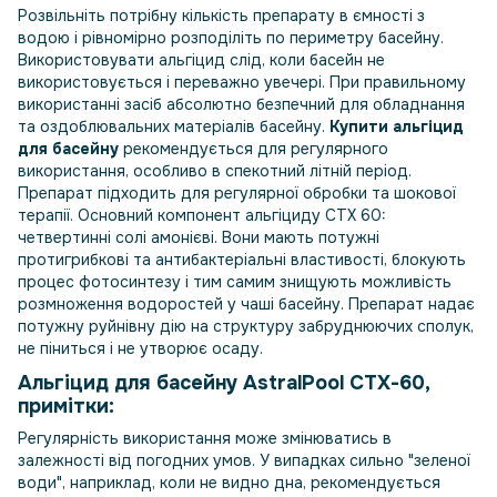
Розвільніть потрібну кількість препарату в ємності з
водою і рівномірно розподіліть по периметру басейну.
Використовувати альгіцид слід, коли басейн не
використовується і переважно увечері. При правильному
використанні засіб абсолютно безпечний для обладнання
та оздоблювальних матеріалів басейну.
Купити альгіцид
для басейну
рекомендується для регулярного
використання, особливо в спекотний літній період.
Препарат підходить для регулярної обробки та шокової
терапії. Основний компонент альгіциду СТХ 60:
четвертинні солі амонієві. Вони мають потужні
протигрибкові та антибактеріальні властивості, блокують
процес фотосинтезу і тим самим знищують можливість
розмноження водоростей у чаші басейну. Препарат надає
потужну руйнівну дію на структуру забруднюючих сполук,
не піниться і не утворює осаду.
Альгіцид для басейну AstralPool СТХ-60,
примітки:
Регулярність використання може змінюватись в
залежності від погодних умов. У випадках сильно "зеленої
води", наприклад, коли не видно дна, рекомендується