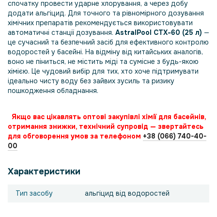
спочатку провести ударне хлорування, а через добу
додати альгіцид. Для точного та рівномірного дозування
хімічних препаратів рекомендується використовувати
автоматичні станції дозування.
AstralPool СТХ-60 (25 л)
—
це сучасний та безпечний засіб для ефективного контролю
водоростей у басейні. На відміну від китайських аналогів,
воно не піниться, не містить міді та сумісне з будь-якою
хімією. Це чудовий вибір для тих, хто хоче підтримувати
ідеально чисту воду без зайвих зусиль та ризику
пошкодження обладнання.
Якщо вас цікавлять оптові закупівлі хімії для басейнів,
отримання знижки, технічний супровід — звертайтесь
для обговорення умов за телефоном
+38 (066) 740-40-
00
Характеристики
Тип засобу
альгіцид від водоростей