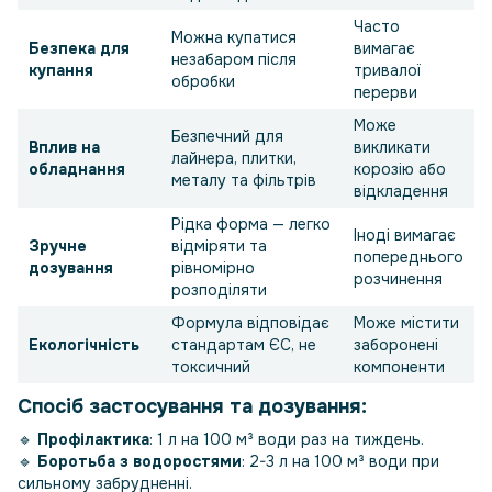
Часто
Можна купатися
Безпека для
вимагає
незабаром після
купання
тривалої
обробки
перерви
Може
Безпечний для
Вплив на
викликати
лайнера, плитки,
обладнання
корозію або
металу та фільтрів
відкладення
Рідка форма — легко
Іноді вимагає
Зручне
відміряти та
попереднього
дозування
рівномірно
розчинення
розподіляти
Формула відповідає
Може містити
Екологічність
стандартам ЄС, не
заборонені
токсичний
компоненти
Спосіб застосування та дозування:
🔹
Профілактика
: 1 л на 100 м³ води раз на тиждень.
🔹
Боротьба з водоростями
: 2-3 л на 100 м³ води при
сильному забрудненні.