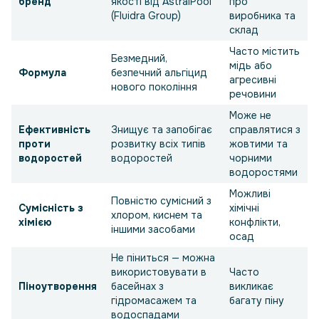
бренд
якості від AstralPool
про
(Fluidra Group)
виробника та
склад
Часто містить
Безмедний,
мідь або
Формула
безпечний альгіцид
агресивні
нового покоління
речовини
Може не
Ефективність
Знищує та запобігає
справлятися з
проти
розвитку всіх типів
жовтими та
водоростей
водоростей
чорними
водоростями
Можливі
Повністю сумісний з
Сумісність з
хімічні
хлором, киснем та
хімією
конфлікти,
іншими засобами
осад
Не піниться — можна
використовувати в
Часто
Піноутворення
басейнах з
викликає
гідромасажем та
багату піну
водоспадами