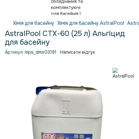
Хімія для басейну
Хімія для басейну AstralPool
Astr
AstralPool СТХ-60 (25 л) Альгіцид
для басейну
Артикул:
mps_dmv03191
Написати відгук