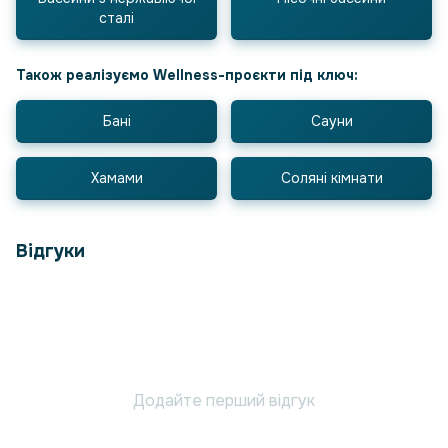
сталі
Також реалізуємо Wellness-проєкти під ключ:
Бані
Сауни
Хамами
Соляні кімнати
Відгуки
Додайте перший відгук