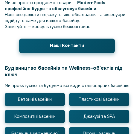
Ми не просто продаємо товари —
ModernPools
професійно будує та обслуговує басейни
.
Наші спеціалісти підкажуть, яке обладнання та аксесуари
підійдуть саме для вашого басейну.
Запитуйте — консультуємо безкоштовно.
Наші Контакти
Будівництво басейнів та Wellness-обʼєктів під
ключ
Ми проєктуємо та будуємо всі види стаціонарних басейнів:
Бетонні басейни
Пластикові басейни
Композитні басейни
Джакузі та SPA
Басейни з нержавіючої
Пісочні басейни