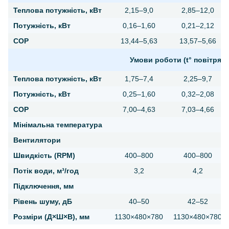
Теплова потужність, кВт
2,15–9,0
2,85–12,0
Потужність, кВт
0,16–1,60
0,21–2,12
COP
13,44–5,63
13,57–5,66
Умови роботи (t° повітря 15
Теплова потужність, кВт
1,75–7,4
2,25–9,7
Потужність, кВт
0,25–1,60
0,32–2,08
COP
7,00–4,63
7,03–4,66
Мінімальна температура
Вентилятори
Швидкість (RPM)
400–800
400–800
Потік води, м³/год
3,2
4,2
Підключення, мм
Рівень шуму, дБ
40–50
42–52
Розміри (Д×Ш×В), мм
1130×480×780
1130×480×780