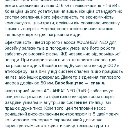
енергоспоживання лише 0,16 кВт і максимальне – 1,6 кВт.
Хоча ціна цього устаткування вище, ніж ціна стандартних
систем опалення, його ефективність та економічність
компенсують ці витрати, оскільки він споживає невелику
кількість енергії з мережі, перетворюючи навколишню
теплову енергію для нагрівання води.
Ефективність інверторного насоса AQUAHEAT NEO для
басейну залежить від погодних умов, але його робота
забезпечує високий рівень ККД незалежно від зовнішньої
погоди. При використанні цього теплового насоса для
нагрівання води в басейні не відбувається викиду CO2 в
атмосферу, на відміну від систем опалення, що працюють
на газі або інших джерелах. Діаметр з'єднання теплового
насоса дорівнює 50 мм.
Виробництво — Іспанія.
Інверторний насос AQUAHEAT NEO (9 кВт) забезпечує
швидке нагрівання та ефективне використання енергії.
Завдяки унікальній внутрішній системі вентиляції, він
працює дуже тихо. Крім того, цей тепловий насос
оснащений висококласним контролером із 5-дюймовим
кольоровим сенсорним екраном, який дозволяє
користувачам відстежувати криву температури та