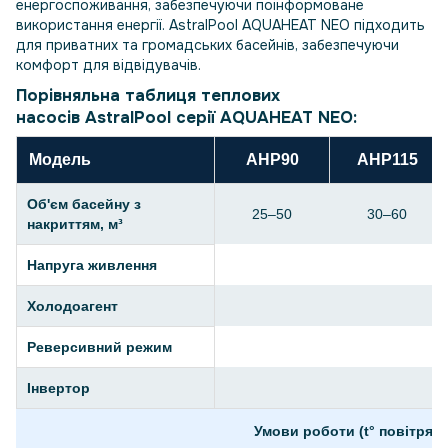
енергоспоживання, забезпечуючи поінформоване
використання енергії. AstralPool AQUAHEAT NEO підходить
для приватних та громадських басейнів, забезпечуючи
комфорт для відвідувачів.
Порівняльна таблиця теплових
насосів
AstralPool
серії
AQUAHEAT NEO
:
Модель
AHP90
AHP115
Об'єм басейну з
25–50
30–60
накриттям, м³
Напруга живлення
Холодоагент
Реверсивний режим
Інвертор
Умови роботи (t° повітря 27