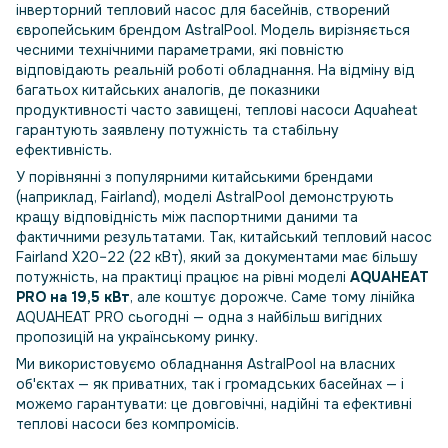
інверторний тепловий насос для басейнів, створений
європейським брендом AstralPool. Модель вирізняється
чесними технічними параметрами, які повністю
відповідають реальній роботі обладнання. На відміну від
багатьох китайських аналогів, де показники
продуктивності часто завищені, теплові насоси Aquaheat
гарантують заявлену потужність та стабільну
ефективність.
У порівнянні з популярними китайськими брендами
(наприклад, Fairland), моделі AstralPool демонструють
кращу відповідність між паспортними даними та
фактичними результатами. Так, китайський тепловий насос
Fairland X20–22 (22 кВт), який за документами має більшу
потужність, на практиці працює на рівні моделі
AQUAHEAT
PRO на 19,5 кВт
, але коштує дорожче. Саме тому лінійка
AQUAHEAT PRO сьогодні — одна з найбільш вигідних
пропозицій на українському ринку.
Ми використовуємо обладнання AstralPool на власних
об'єктах — як приватних, так і громадських басейнах — і
можемо гарантувати: це довговічні, надійні та ефективні
теплові насоси без компромісів.