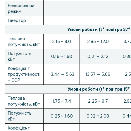
Реверсивний
режим
Інвертор
Умови роботи (t° повітря 27° 
Теплова
2,15 ~ 9,0
2,85 ~ 12,0
3,7
потужність, кВт
Потужність,
0,16 ~ 1,60
0,21 ~ 2,12
0,30
кВт
Коефіцієнт
продуктивності
13,44 — 5,63
13,57 — 5,66
12,
– COP
Умови роботи (t° повітря 15° 
Теплова
1,75 ~ 7,4
2,25 ~ 9,7
2,9
потужність, кВт
Потужність,
0,25 ~ 1,60
0,32 ~ 2,08
0,44
кВт
Коефіцієнт