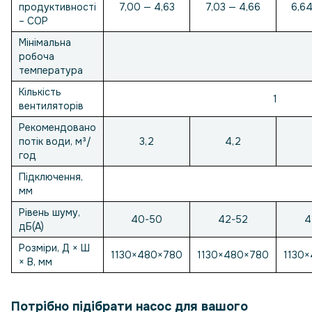
продуктивності
7,00 — 4,63
7,03 — 4,66
6,64
– COP
Мінімальна
робоча
температура
Кількість
1
вентиляторів
Рекомендовано
потік води, м³/
3,2
4,2
год
Підключення,
мм
Рівень шуму,
40-50
42-52
4
дБ(А)
Розміри, Д × Ш
1130×480×780
1130×480×780
1130
× В, мм
Потрібно підібрати насос для вашого