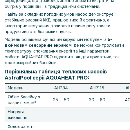
середовища, що дозволяє значно знизити витрати на
обігрів у порівнянні з традиційними системами.
Навіть за складних погодних умов насос демонструє
стабільно високий ККД, працює тихо й ефективно, а
інверторне керування дозволяє плавно регулювати
продуктивність без різких пусків.
Модель оснащена сучасним керуючим модулем із
5-
дюймовим сенсорним екраном
, де можна контролювати
температуру, споживання енергії та інші параметри
роботи. AQUAHEAT PRO підходить як для приватних, так і
для комерційних басейнів.
Порівняльна таблиця теплових насосів
AstralPool серії AQUAHEAT PRO:
Модель
AHP84
AHP115
A
Об'єм басейну з
25 — 50
30 — 60
40
накриттям, м³
Напруга
живлення
Холодоагент