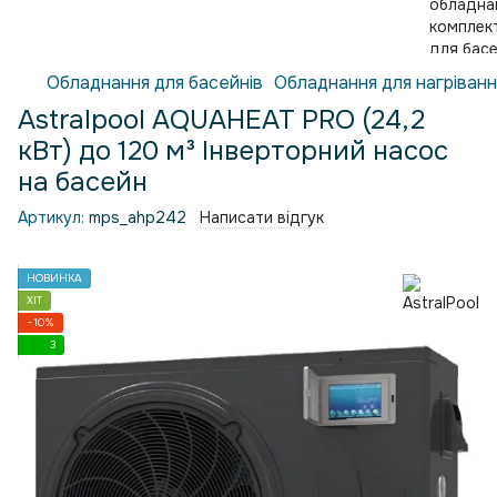
Обладнання для басейнів
Обладнання для нагріванн
Astralpool AQUAHEAT PRO (24,2
кВт) до 120 м³ Інверторний насос
на басейн
Артикул:
mps_ahp242
Написати відгук
НОВИНКА
ХІТ
−10%
3