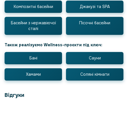
Композитні басейни
Джакузі та SPA
Басейни з нержавіючої
Пісочні басейни
сталі
Також реалізуємо Wellness-проєкти під ключ:
Бані
Сауни
Хамами
Соляні кімнати
Відгуки