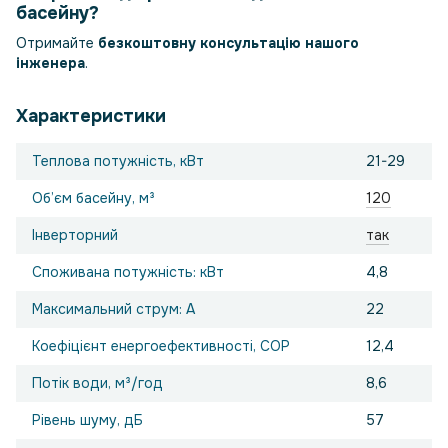
басейну?
Отримайте
безкоштовну консультацію нашого
інженера
.
Характеристики
Теплова потужність, кВт
21-29
Об’єм басейну, м³
120
Інверторний
так
Споживана потужність: кВт
4,8
Максимальний струм: А
22
Коефіцієнт енергоефективності, COP
12,4
Потік води, м³/год
8,6
Рівень шуму, дБ
57