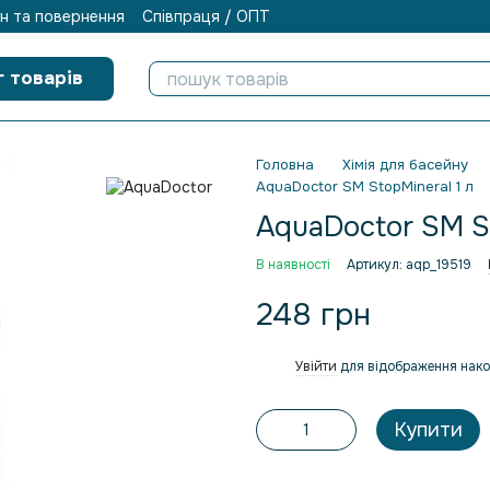
н та повернення
Співпраця / ОПТ
г товарів
Головна
Хімія для басейну
AquaDoctor SM StopMineral 1 л
AquaDoctor SM St
В наявності
Артикул: aqp_19519
248 грн
Увійти
для відображення нако
%
Купити