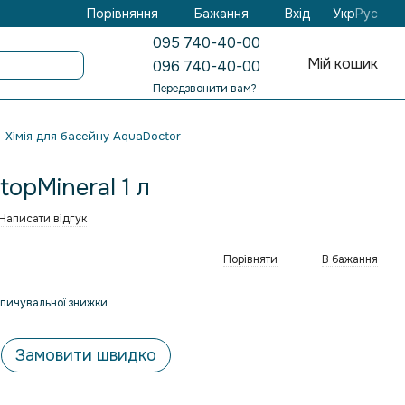
Бажання
Вхід
Порівняння
Укр
Рус
095 740-40-00
Мій кошик
096 740-40-00
Передзвонити вам?
Хімія для басейну AquaDoctor
opMineral 1 л
Написати відгук
Порівняти
В бажання
пичувальної знижки
Замовити швидко