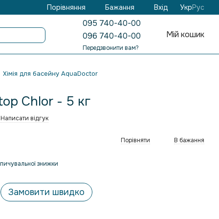
Бажання
Вхід
Порівняння
Укр
Рус
095 740-40-00
Мій кошик
096 740-40-00
Передзвонити вам?
Хімія для басейну AquaDoctor
op Chlor - 5 кг
Написати відгук
Порівняти
В бажання
пичувальної знижки
Замовити швидко