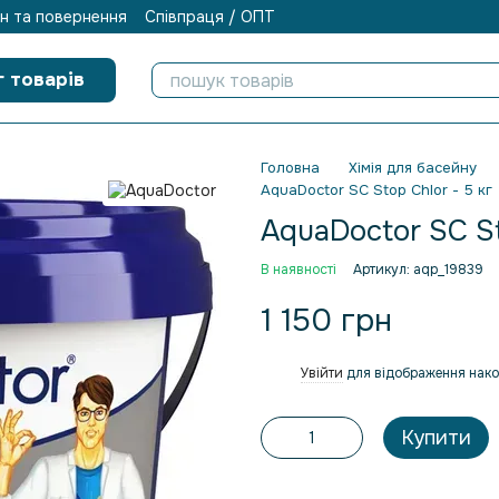
н та повернення
Співпраця / ОПТ
г товарів
Головна
Хімія для басейну
AquaDoctor SC Stop Chlor - 5 кг
AquaDoctor SC St
В наявності
Артикул: aqp_19839
1 150 грн
Увійти
для відображення нако
%
Купити