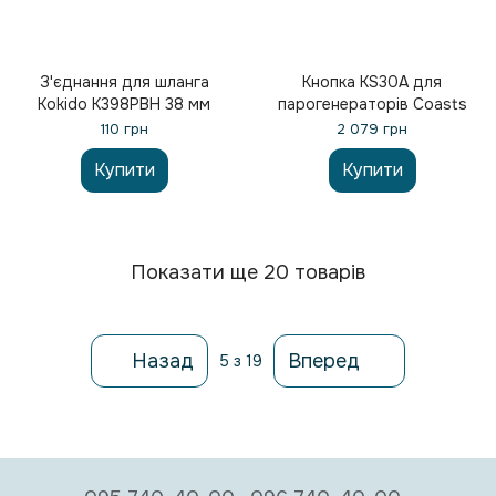
З'єднання для шланга
Кнопка KS30A для
Kokido K398PBH 38 мм
парогенераторів Coasts
110 грн
2 079 грн
Купити
Купити
Показати ще 20 товарів
Назад
Вперед
5
з 19