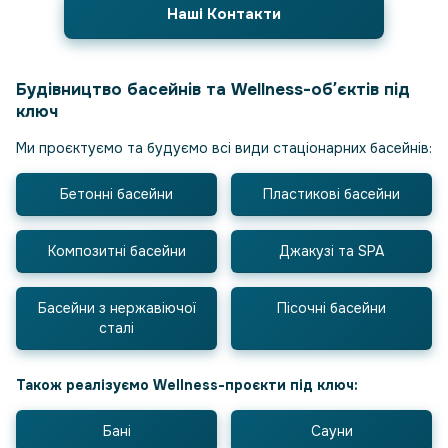
Наші Контакти
Будівництво басейнів та Wellness-обʼєктів під
ключ
Ми проєктуємо та будуємо всі види стаціонарних басейнів:
Бетонні басейни
Пластикові басейни
Композитні басейни
Джакузі та SPA
Басейни з нержавіючої
Пісочні басейни
сталі
Також реалізуємо Wellness-проєкти під ключ:
Бані
Сауни