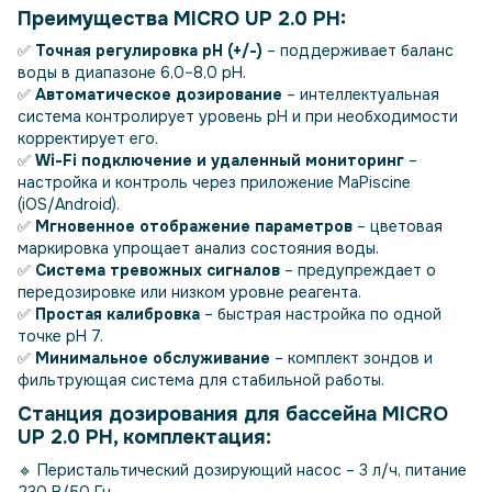
Преимущества MICRO UP 2.0 PH:
✅
Точная регулировка pH (+/-)
– поддерживает баланс
воды в диапазоне 6,0–8,0 pH.
✅
Автоматическое дозирование
– интеллектуальная
система контролирует уровень pH и при необходимости
корректирует его.
✅
Wi-Fi подключение и удаленный мониторинг
–
настройка и контроль через приложение MaPiscine
(iOS/Android).
✅
Мгновенное отображение параметров
– цветовая
маркировка упрощает анализ состояния воды.
✅
Система тревожных сигналов
– предупреждает о
передозировке или низком уровне реагента.
✅
Простая калибровка
– быстрая настройка по одной
точке pH 7.
✅
Минимальное обслуживание
– комплект зондов и
фильтрующая система для стабильной работы.
Станция дозирования для бассейна MICRO
UP 2.0 PH, комплектация:
🔹 Перистальтический дозирующий насос – 3 л/ч, питание
230 В/50 Гц.