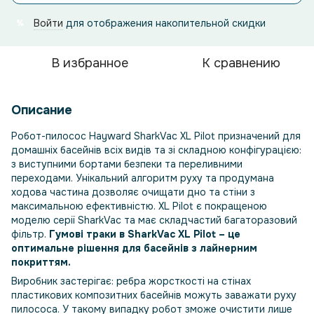
Войти
для отображения накопительной скидки
%
В избранное
К сравнению
Описание
Робот-пилосос Hayward SharkVac XL Pilot призначений для
домашніх басейнів всіх видів та зі складною конфігурацією:
з виступними бортами безпеки та переливними
переходами. Унікальний алгоритм руху та продумана
ходова частина дозволяє очищати дно та стіни з
максимальною ефективністю. XL Pilot є покращеною
моделю серії SharkVac та має складчастий багаторазовий
фільтр.
Гумові траки в SharkVac XL Pilot – це
оптимальне рішення для басейнів з лайнерним
покриттям.
Виробник застерігає: ребра жорсткості на стінах
пластикових композитних басейнів можуть заважати руху
пилососа. У такому випадку робот зможе очистити лише